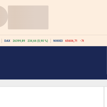
DAX
26399,89
234,66 (0,90 %)
NIKKEI
65606,71
-76,55 (-0,12 %)