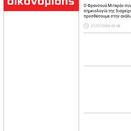
οικονομίδης
Ο Φρανσουά Μιτεράν συνή
σημειολογία της διαχεί
προσθέσουμε στην ανάλυ
ευρωπαϊκής ιδέας, και τ
27/07/2026 03:08
«σκηνοθεσίας». Με την Ε
ακόμη να επουλώσει τις 