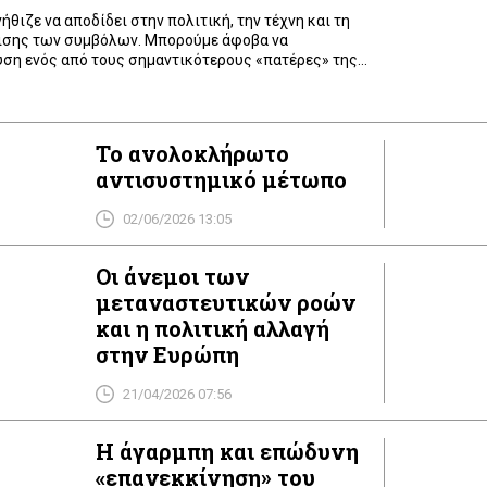
θιζε να αποδίδει στην πολιτική, την τέχνη και τη
ρισης των συμβόλων. Μπορούμε άφοβα να
ση ενός από τους σημαντικότερους «πατέρες» της
ην τακτική και στρατηγική παράμετρο της
λλάδα της μετα-μνημονιακής εποχής, που πασχίζει
βαθιές πληγές που άνοιξαν […]
Το ανολοκλήρωτο
αντισυστημικό μέτωπο
02/06/2026 13:05
Οι άνεμοι των
μεταναστευτικών ροών
και η πολιτική αλλαγή
στην Ευρώπη
21/04/2026 07:56
Η άγαρμπη και επώδυνη
«επανεκκίνηση» του