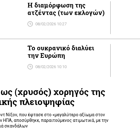
Η διαμόρφωση της
ατζέντας (των εκλογών)
08/02/2026 10:27
Το ουκρανικό διαλύει
την Ευρώπη
08/02/2026 10:10
ως (χρυσός) χορηγός της
ικής πλειοψηφίας
ρντ Νίξον, που έφτασε στο «μεγαλύτερο αξίωμα στον
ν ΗΠΑ, αποσύρθηκε, παραιτούμενος ατιμωτικά, με την
ιά σκανδάλων