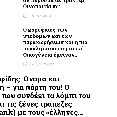
αντίκρυσμα σε Τρακτέρ,
Οινοποιεία και
Ελαιοτριβεία! Οι
26/06/2026 03:11
επώνυμες καταγγελίες
στην Ευρωπαϊκή
Ο κορυφαίος των
Εισαγγελία για το νέο
υποδομών και των
τεράστιο σκάνδαλο!
παραχωρήσεων και η πιο
μεγάλη επιχειρηματική
Οικογένεια έμειναν
εκτός ΣΕΒ! Ποιοι και
19/06/2026 13:21
γιατί «τους πέταξαν
έξω»!
φίδης: Όνομα και
 – για πάρτη του! Ο
 που συνδέει τα λόμπι του
ι τις ξένες τράπεζες
ank) με τους «έλληνες