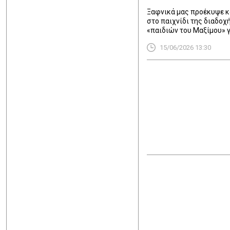
παίκτες»!
Ξαφνικά μας προέκυψε και
στο παιχνίδι της διαδοχ
«παιδιών του Μαξίμου» 
έργων! Ιδού τι έφερε ο 
15/06/2026 13:30
ξεβάφει στις βουτιές και
Κυκλάδων!