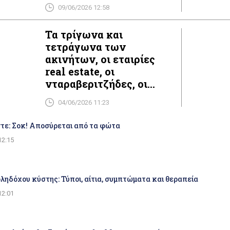
φαντασμένους, τα
09/06/2026 12:58
αρπακτικά και τους
νταραβεριτζήδες του
Τα τρίγωνα και
Δημοσίου!
τετράγωνα των
ακινήτων, οι εταιρίες
real estate, οι
νταραβεριτζήδες, οι
ενδιάμεσοι και οι πάσης
04/06/2026 11:23
φύσης επενδυτές!
τε: Σοκ! Αποσύρεται από τα φώτα
12:15
ηδόχου κύστης: Τύποι, αίτια, συμπτώματα και θεραπεία
12:01