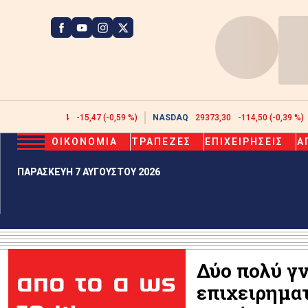
ATHEX
2608,44
-15,47 (-0,59 %)
NASDAQ
29373,30
-114,50 (-0,39 %)
ΟΙΚΟΝΟΜΙΑ
ΤΡΑΠΕΖΕΣ
ΕΠΙΧΕΙΡΗΣΕΙΣ
Α
ΠΑΡΑΣΚΕΥΗ 7 ΑΥΓΟΥΣΤΟΥ 2026
Δύο πολύ γ
απο το α ως
επιχειρημα