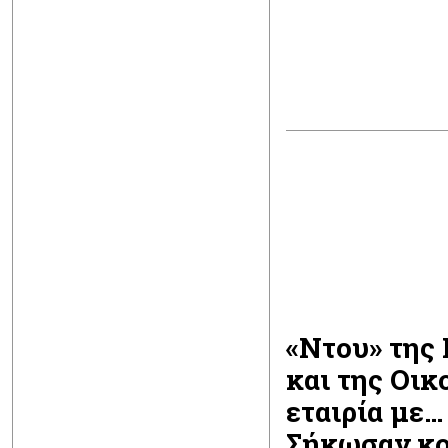
«Ντου» της
και της Οι
εταιρία με…
Σήκωσαν κο