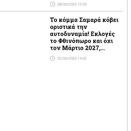
παρακάμπτονται
08/06/2026 13:00
Εποπτικές και
Ελεγκτικές Αρχές!
Το κόμμα Σαμαρά κόβει
οριστικά την
αυτοδυναμία! Εκλογές
το Φθινόπωρο και όχι
τον Μάρτιο 2027,
σκέφτεται ο
02/06/2026 14:43
Μητσοτάκης!