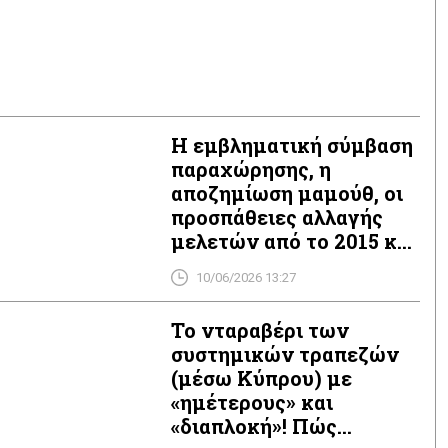
Η εμβληματική σύμβαση
παραχώρησης, η
αποζημίωση μαμούθ, οι
προσπάθειες αλλαγής
μελετών από το 2015 και
ο μεγάλος κερδισμένος!
10/06/2026 13:27
Το νταραβέρι των
συστημικών τραπεζών
(μέσω Κύπρου) με
«ημέτερους» και
«διαπλοκή»! Πώς