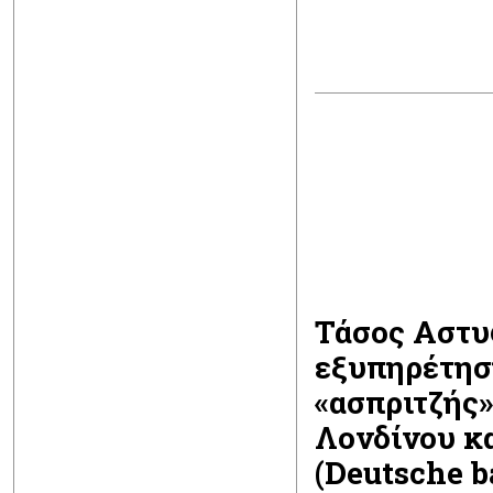
Τάσος Αστυ
εξυπηρέτηση
«ασπριτζής»
Λονδίνου κα
(Deutsche b