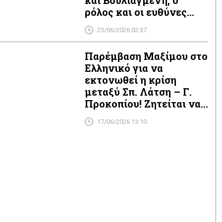
και Βουλιαγμένη, ο
ρόλος και οι ευθύνες
Κωνσταντέλλου και οι
25/06/2026 02:37
κυρίαρχοι εφοπλιστές
Προκοπίου και
Παρέμβαση Μαξίμου στο
Μαρτίνος!
Ελληνικό για να
εκτονωθεί η κρίση
μεταξύ Σπ. Λάτση – Γ.
Προκοπίου! Ζητείται να
μην ανεγερθούν τα δύο
17/06/2026 13:10
ξενοδοχεία (Mandarin
Oriental) και οι luxury
κατοικίες από τον
Αχιλλέα
Κωνσταντακόπουλο!