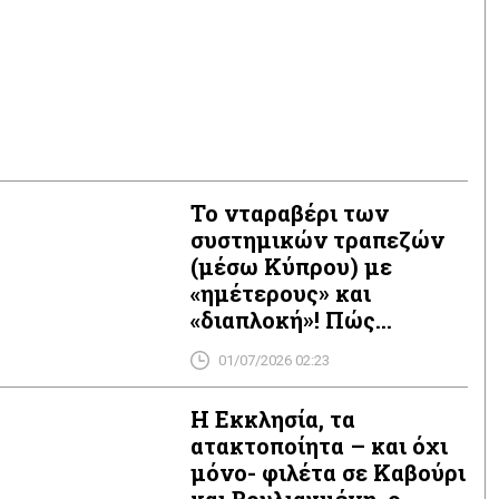
Το νταραβέρι των
συστημικών τραπεζών
(μέσω Κύπρου) με
«ημέτερους» και
«διαπλοκή»! Πώς
παρακάμπτονται
01/07/2026 02:23
Εποπτικές και
Ελεγκτικές Αρχές!
Η Εκκλησία, τα
ατακτοποίητα – και όχι
μόνο- φιλέτα σε Καβούρι