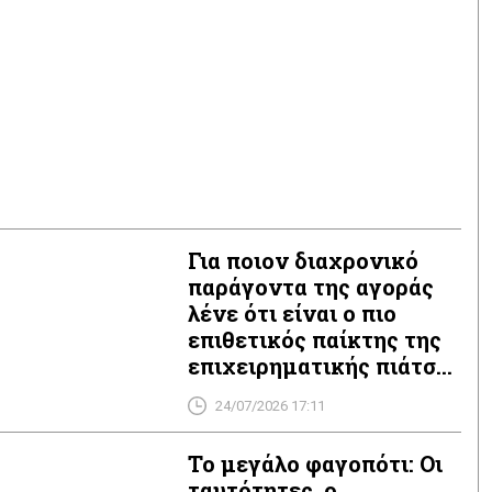
Για ποιον διαχρονικό
παράγοντα της αγοράς
λένε ότι είναι ο πιο
επιθετικός παίκτης της
επιχειρηματικής πιάτσας
με direct πρόσβαση στο
24/07/2026 17:11
Μαξίμου, σε
Ανεξάρτητες Αρχές,
Το μεγάλο φαγοπότι: Οι
Μηχανισμούς του
ταυτότητες, ο