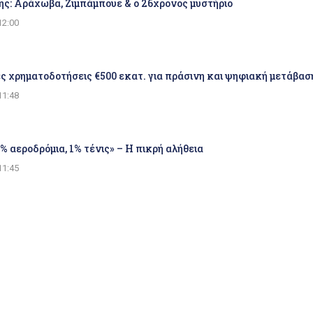
ης: Αράχωβα, Ζιμπάμπουε & ο 26χρονος μυστήριο
12:00
ς χρηματοδοτήσεις €500 εκατ. για πράσινη και ψηφιακή μετάβα
11:48
0% αεροδρόμια, 1% τένις» – Η πικρή αλήθεια
11:45
χαστρο τραπεζικοί λογαριασμοί, εισοδήματα, ΦΠΑ και ακίνητα –
11:36
Κόμο: «Ποινή» στους φιλάθλους που λείπουν!