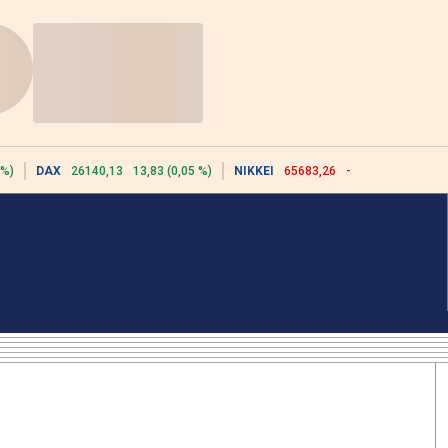
 %)
DAX
26140,13
13,83 (0,05 %)
NIKKEI
65683,26
-617,18 (-0,93 %)