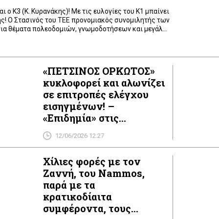
 ο Κ3 (Κ. Κυρανάκης)! Με τις ευλογίες του Κ1 μπαίνει
ής! Ο Στασινός του ΤΕΕ προνομιακός συνομιλητής των
για θέματα πολεοδομιών, γνωμοδοτήσεων και μεγάλων
Φυτευτός Νο 1 από την Αμερική: Μαύρη μπογιά που δεν
 πλέγμα για μαλλιά που δεν το παίρνει ο αέρας των
«ΠΕΤΣΙΝΟΣ ΟΡΚΩΤΟΣ»
κυκλοφορεί και αλωνίζει
σε επιτροπές ελέγχου
εισηγμένων! –
«Eπιδημία» στις
κατασκευές: Οι
12/06/2026 12:27
εργολάβοι
εγκαταλείπουν τα
Χίλιες φορές με τον
«χτυπημένα» και
Ζαννή, του Nammos,
«άμεσης δαπάνης» έργα
παρά με τα
κρατικοδίαιτα
συμφέροντα, τους