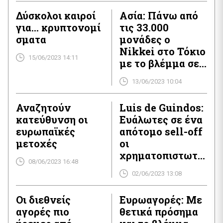
προηγούμενες απώλειες. Οι μετοχές της τεχνολογίας
Δύσκολοι καιροί
Ασία: Πάνω από
σημείωσαν τη μεγαλύτερη πτώση με πτώση 1,8%, ενώ οι
για… κρυπτονομί
τις 33.000
κατασκευές και τα υλικά υποχώρησαν […]
σματα
μονάδες ο
Nikkei στο Τόκιο
15/06/2023 14:11
με το βλέμμα σε
πληθωρισμόv και
13/06/2023 10:04
Fed
Αναζητούν
Luis de Guindos:
κατεύθυνση οι
Ευάλωτες σε ένα
ευρωπαϊκές
απότομο sell-off
μετοχές
οι
χρηματοπιστωτι
08/06/2023 16:48
κές αγορές
02/06/2023 13:08
Οι διεθνείς
Ευρωαγορές: Με
αγορές πιο
θετικά πρόσημα