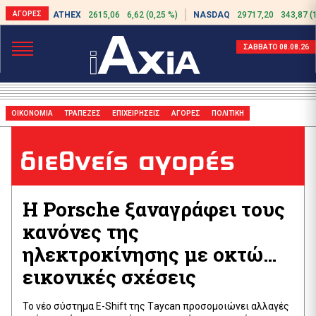
ATHEX
2615,06
6,62 (0,25 %)
NASDAQ
29717,20
343,87 (
ΣΑΒΒΑΤΟ 08.08.26
ΟΙΚΟΝΟΜΙΑ
ΤΡΑΠΕΖΕΣ
ΕΠΙΧΕΙΡΗΣΕΙΣ
ΑΓΟΡΕΣ
ΠΟΛΙΤΙΚΗ
διεθνείς αγορές
Η Porsche ξαναγράφει τους
κανόνες της
ηλεκτροκίνησης με οκτώ…
εικονικές σχέσεις
Το νέο σύστημα E-Shift της Τaycan προσομοιώνει αλλαγές