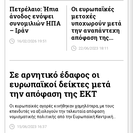
εκτοξεύτηκαν
Πετρέλαιο: Ήπια
Οι ευρωπαϊκές
αμέσως μετά
άνοδος ενόψει
μετοχές
συνομιλιών ΗΠΑ
υποχωρούν μετά
– Ιράν
την αναπάντεχη
απόφαση της
16/02/2026 19:51
Τράπεζας της
22/06/2023 18:11
Αγγλίας
Σε αρνητικό έδαφος οι
ευρωπαϊκοί δείκτες μετά
την απόφαση της ΕΚΤ
Οι ευρωπαϊκές αγορές κινήθηκαν χαμηλότερα, με τους
επενδυτές να αξιολογούν την τελευταία απόφαση
νομισματικής πολιτικής από την Ευρωπαϊκή Κεντρική
Τράπεζα η οποία φέρνει τα επιτόκια της ένωσης σε υψηλό
15/06/2023 16:37
22ετών. Ο πανευρωπαϊκός δείκτης Stoxx 600 υποχώρησε
0,65% μετά την ανακοίνωση της ΕΚΤ, διευρύνοντας τις