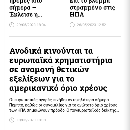
ήρεμες από
και το βλέμμα
σήμερα –
στραμμένο στις
Έκλεισε η
ΗΠΑ
συμφωνία για το
29/05/2023 18:04
26/05/2023 12:52
χρέος στις ΗΠΑ
Ανοδικά κινούνται τα
ευρωπαϊκά χρηματιστήρια
σε αναμονή θετικών
εξελίξεων για το
αμερικανικό όριο χρέους
Οι ευρωπαϊκές αγορές κινήθηκαν υψηλότερα σήμερα
Πέμπτη, καθώς οι συνομιλίες για το ανώτατο όριο χρέους
των ΗΠΑ σημειώνουν πρόοδο. Ο πανευρωπαϊκός δείκτης
Stoxx 600 σημείωσε άνοδο 0,6%, με τους περισσότερους
18/05/2023 18:38
κλάδους να διαπραγματεύονται σε θετικό έδαφος. Ο
βρετανικός δείκτης FTSE 100 διαπραγματεύεται στις