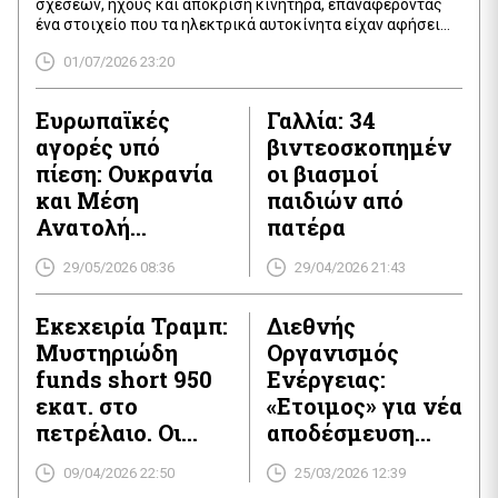
σχέσεων, ήχους και απόκριση κινητήρα, επαναφέροντας
ένα στοιχείο που τα ηλεκτρικά αυτοκίνητα είχαν αφήσει
πίσω
01/07/2026 23:20
Ευρωπαϊκές
Γαλλία: 34
αγορές υπό
βιντεοσκοπημέν
πίεση: Ουκρανία
οι βιασμοί
και Μέση
παιδιών από
Ανατολή
πατέρα
σπρώχνουν ψηλά
29/05/2026 08:36
29/04/2026 21:43
τις αμυντικές
μετοχές
Εκεχειρία Τραμπ:
Διεθνής
Μυστηριώδη
Οργανισμός
funds short 950
Ενέργειας:
εκατ. στο
«Ετοιμος» για νέα
πετρέλαιο. Οι
αποδέσμευση
αμερικανικές
αποθεμάτων
09/04/2026 22:50
25/03/2026 12:39
μετοχές
πετρελαίου