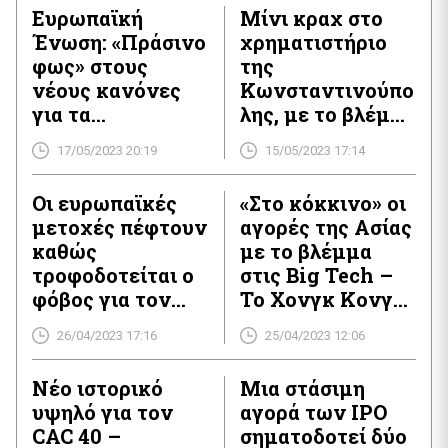
7758.47 μονάδες θετικός κατά 0,46%. Ο γερμανικός
Ευρωπαϊκή
Μίνι κραχ στο
δείκτης DAX διαπραγματεύεται ανοδικά κατά 0,43%, στις
Ένωση: «Πράσινο
χρηματιστήριο
16179.46. Ο γαλλικός δείκτης CAC 40 διαπραγματεύεται
υψηλότερα κατά […]
φως» στους
της
νέους κανόνες
Κωνσταντινούπο
για τα
λης, με το βλέμμα
κρυπτονομίσματ
στον β΄ γύρο των
17/05/2023 20:19
15/05/2023 17:14
α
εκλογών
Οι ευρωπαϊκές
«Στο κόκκινο» οι
μετοχές πέφτουν
αγορές της Ασίας
καθώς
με το βλέμμα
τροφοδοτείται ο
στις Big Tech –
φόβος για τον
Το Χονγκ Κονγκ
τραπεζικό κλάδο
-2%
26/04/2023 17:16
25/04/2023 12:06
Nέο ιστορικό
Μια στάσιμη
υψηλό για τον
αγορά των IPO
CAC 40 –
σηματοδοτεί δύο