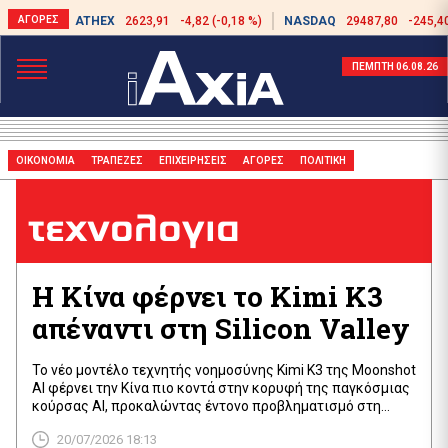
ATHEX
2623,91
-4,82 (-0,18 %)
NASDAQ
29487,80
-245,40
ΠΕΜΠΤΗ 06.08.26
ΟΙΚΟΝΟΜΙΑ
ΤΡΑΠΕΖΕΣ
ΕΠΙΧΕΙΡΗΣΕΙΣ
ΑΓΟΡΕΣ
ΠΟΛΙΤΙΚΗ
τεχνολογια
Η Κίνα φέρνει το Kimi K3
απέναντι στη Silicon Valley
Το νέο μοντέλο τεχνητής νοημοσύνης Kimi K3 της Moonshot
AI φέρνει την Κίνα πιο κοντά στην κορυφή της παγκόσμιας
κούρσας AI, προκαλώντας έντονο προβληματισμό στη
Silicon Valley και αναζωπυρώνοντας τον τεχνολογικό
20/07/2026 18:13
ανταγωνισμό με τις ΗΠΑ.