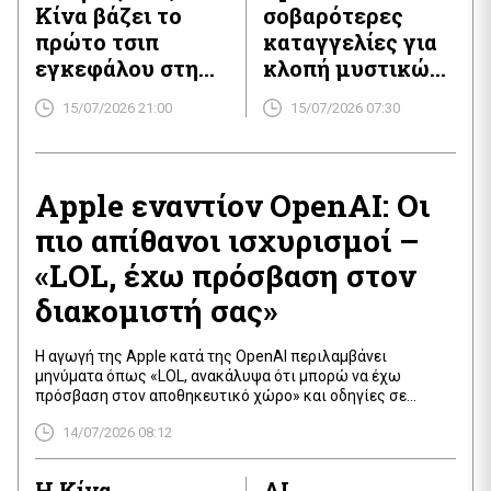
Κίνα βάζει το
σοβαρότερες
πρώτο τσιπ
καταγγελίες για
εγκεφάλου στην
κλοπή μυστικών
αγορά
και το νέο
15/07/2026 21:00
15/07/2026 07:30
μέτωπο στην AI
συσκευή
Apple εναντίον OpenAI: Οι
πιο απίθανοι ισχυρισμοί –
«LOL, έχω πρόσβαση στον
διακομιστή σας»
Η αγωγή της Apple κατά της OpenAI περιλαμβάνει
μηνύματα όπως «LOL, ανακάλυψα ότι μπορώ να έχω
πρόσβαση στον αποθηκευτικό χώρο» και οδηγίες σε
υποψηφίους να φέρουν «πραγματικά εξαρτήματα» της
14/07/2026 08:12
Apple στις συνεντεύξεις.
Η Κίνα
AI