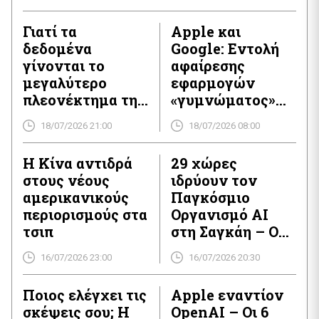
Γιατί τα
Apple και
δεδομένα
Google: Εντολή
γίνονται το
αφαίρεσης
μεγαλύτερο
εφαρμογών
πλεονέκτημα της
«γυμνώματος»
Κίνας στην AI
από τα App
18/07/2026 21:00
18/07/2026 08:00
Stores
Η Κίνα αντιδρά
29 χώρες
στους νέους
ιδρύουν τον
αμερικανικούς
Παγκόσμιο
περιορισμούς στα
Οργανισμό AI
τσιπ
στη Σαγκάη – Ο
Γκουτέρες
16/07/2026 23:00
16/07/2026 20:30
παρών
Ποιος ελέγχει τις
Apple εναντίον
σκέψεις σου; Η
OpenAI – Οι 6