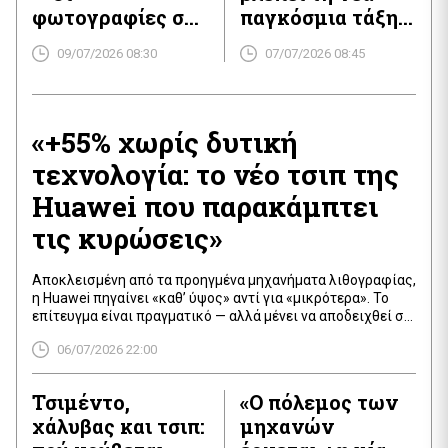
φωτογραφίες σας
παγκόσμια τάξη
γίνονται
πριν από όλους
09/07/2026 08:30
07/07/2026 08:45
εργαλείο AI
χωρίς
συγκατάθεση
«+55% χωρίς δυτική
τεχνολογία: το νέο τσιπ της
Huawei που παρακάμπτει
τις κυρώσεις»
Αποκλεισμένη από τα προηγμένα μηχανήματα λιθογραφίας,
η Huawei πηγαίνει «καθ’ ύψος» αντί για «μικρότερα». Το
επίτευγμα είναι πραγματικό — αλλά μένει να αποδειχθεί σε
προϊόν.
06/07/2026 22:00
Τσιμέντο,
«Ο πόλεμος των
χάλυβας και τσιπ:
μηχανών