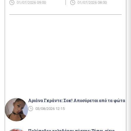
01/07/2026 09:00
01/07/2026 08:00
η Ευρώπη μένει
σχέδιο
θεατής
Αριάνα Γκράντε: Σοκ! Αποσύρεται από τα φώτα
03/08/2026 12:15
Πολύποδες χοληδόχου κύστης: Τύποι, αίτια,