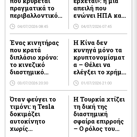
πού κρύβεται
έρχεται»: η μία
πραγματικά το
απειλή που
περιβαλλοντικό
ενώνει ΗΠΑ και
κόστος της
Κίνα — και οι
04/07/2026 08:45
04/07/2026 07:45
τεχνητής
κανόνες που
νοημοσύνης
αργούν
Ένας κινητήρας
Η Κίνα δεν
που κρατά
κυνηγά μόνο τα
διπλάσιο χρόνο:
κρυπτονομίσματ
το κινεζικό
α – Θέλει να
διαστημικό
ελέγξει το χρήμα
«ρεκόρ» που
του μέλλοντος.
03/07/2026 20:30
01/07/2026 21:00
κρύβει
στρατιωτικό
Όταν φεύγει το
Η Τουρκία χτίζει
πρόσωπο
τιμόνι: η Tesla
τη δική της
δοκιμάζει
διαστημική
αυτοκίνητο
σφαίρα επιρροής
χωρίς
– Ο ρόλος του
χειριστήρια — και
Κατάρ στο νέο