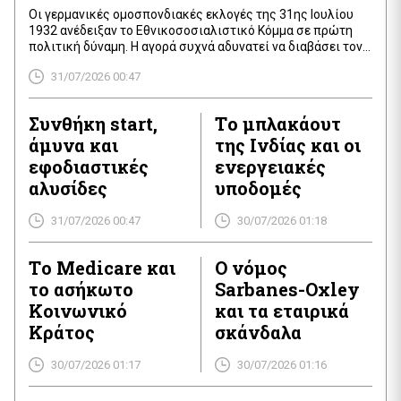
Οι γερμανικές ομοσπονδιακές εκλογές της 31ης Ιουλίου
1932 ανέδειξαν το Εθνικοσοσιαλιστικό Κόμμα σε πρώτη
πολιτική δύναμη. Η αγορά συχνά αδυνατεί να διαβάσει τον
γεωπολιτικό κίνδυνο, αντιμετωπίζοντας τα πολιτικά
31/07/2026 00:47
γεγονότα ως μεμονωμένα ατυχήματα. Όμως, η άνοδος του
εξτρεμισμού δεν ήταν τυχαία· ήταν το ευθύ αποτέλεσμα της
Μεγάλης Ύφεσης και της εμμονικής, ακραίας νομισματικής
Συνθήκη start,
Tο μπλακάουτ
σύσφιξης του καγκελάριου […]
άμυνα και
της Iνδίας και οι
εφοδιαστικές
ενεργειακές
αλυσίδες
υποδομές
31/07/2026 00:47
30/07/2026 01:18
Tο Medicare και
O νόμος
το ασήκωτο
Sarbanes-Oxley
Kοινωνικό
και τα εταιρικά
Kράτος
σκάνδαλα
30/07/2026 01:17
30/07/2026 01:16