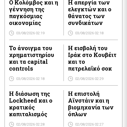
Ο Κολόμβος και η
Η απεργία των
γέννηση της
ελεγκτών και ο
παγκόσμιας
θάνατος των
οικονομίας
συνδικάτων
03/08/2026 02:19
03/08/2026 02:18
Το άνοιγμα του
Η εισβολή του
χρηματιστηρίου
Ιράκ στο Κουβέιτ
και τα capital
και το
controls
πετρελαϊκό σοκ
03/08/2026 02:18
02/08/2026 02:29
Η διάσωση της
Η επιστολή
Lockheed και ο
Αϊνστάιν και η
κρατικός
βιομηχανία των
καπιταλισμός
όπλων
02/08/2026 02:28
02/08/2026 02:27