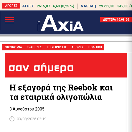
ATHEX
2615,07
6,63 (0,25 %)
NASDAQ
29722,30
349,00 (
ΔΕΥΤΕΡΑ 10.08.26
ΟΙΚΟΝΟΜΙΑ
ΤΡΑΠΕΖΕΣ
ΕΠΙΧΕΙΡΗΣΕΙΣ
ΑΓΟΡΕΣ
ΠΟΛΙΤΙΚΗ
σαν σήμερα
Η εξαγορά της Reebok και
τα εταιρικά ολιγοπώλια
3 Αυγούστου 2005
03/08/2026 02:19