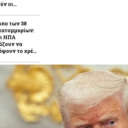
ύν οι
σότεροι
λπο των 38
κατομμυρίων:
ι ΗΠΑ
άζουν να
άψουν το χρέος
έρετε ποιοί θα
ηρώσουν)