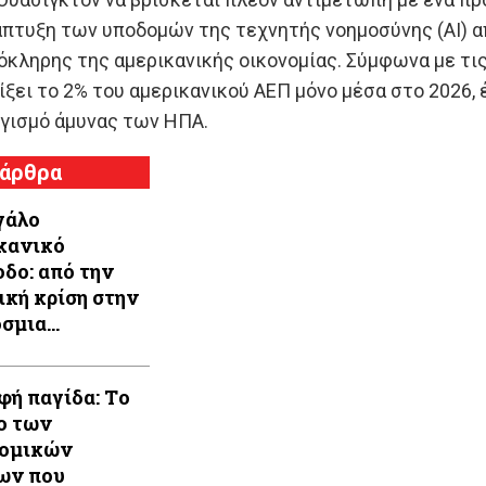
άπτυξη των υποδομών της τεχνητής νοημοσύνης (AI) α
όκληρης της αμερικανικής οικονομίας. Σύμφωνα με τι
ίξει το 2% του αμερικανικού ΑΕΠ μόνο μέσα στο 2026, 
γισμό άμυνας των ΗΠΑ.
 άρθρα
γάλο
κανικό
οδο: από την
ική κρίση στην
σμια
λαριοποίηση
φή παγίδα: Tο
ο των
νομικών
ων που