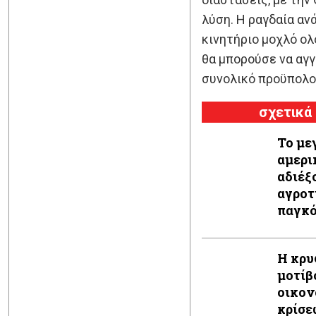
λύση. Η ραγδαία αν
κινητήριο μοχλό ολ
θα μπορούσε να αγγ
συνολικό προϋπολο
σχετικά
Το με
αμερι
αδιέξ
αγροτ
παγκό
αποδο
Η κρυ
μοτίβ
οικο
κρίσε