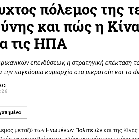
υχτος πόλεμος της τ
ύνης και πώς η Κίν
α τις ΗΠΑ
ρικανικών επενδύσεων, η στρατηγική επέκταση το
α την παγκόσμια κυριαρχία στα μικροτσίπ και τα da
ΛΟΣ
2:26
γαπημένα
λεμος μεταξύ των
Ηνωμένων Πολιτειών
και της Κίνας
 Ουάσιγκτον να βρίσκεται πλέον αντιμέτωπη με ένα πρ