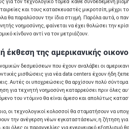
ς για τον τεχνολογικό τομέα· κάθε συνδεδεμένη βιομ
αιρείες και τους κατασκευαστές μικροτσίπ, μέχρι τ
λα θα παραλύσουν την ίδια στιγμή. Παρόλα αυτά, ο παν
νητής νοημοσύνης, φαίνεται να έχει θολώσει την κρίση
ομικό κίνδυνο αντί να τον μετριάζουν.
ή έκθεση της αμερικανικής οικονο
νομικών δεσμεύσεων που έχουν αναλάβει οι αμερικανι
οντικές μισθώσεις για νέα data centers έχουν ήδη ξεπ
εις. Αυτές οι υποχρεώσεις θα αρχίσουν πολύ σύντομ
τηση για τεχνητή νοημοσύνη καταρρεύσει πριν όλες α
όμενο του ντόμινο θα είναι άμεσο και απολύτως κατασ
ριο, οι τεχνολογικοί κολοσσοί θα σταματήσουν να υπ
ψουν την ανέγερση νέων εγκαταστάσεων, η ζήτηση γι
και όλες οι παραγγελίες για ενεργειακό εξοπλισμό θ