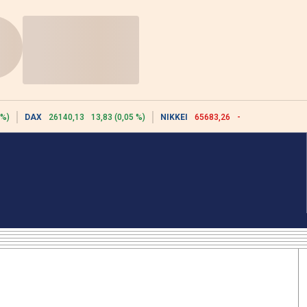
 %)
DAX
26140,13
13,83 (0,05 %)
NIKKEI
65683,26
-617,18 (-0,93 %)