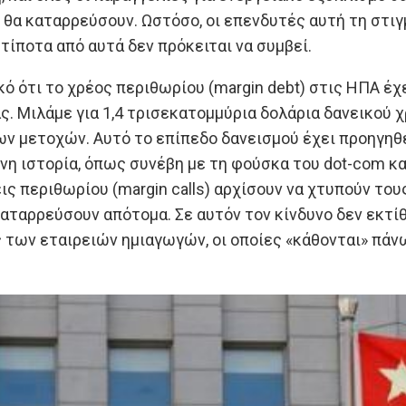
θα καταρρεύσουν. Ωστόσο, οι επενδυτές αυτή τη στιγμ
τίποτα από αυτά δεν πρόκειται να συμβεί.
κό ότι το χρέος περιθωρίου (margin debt) στις ΗΠΑ έχ
. Μιλάμε για 1,4 τρισεκατομμύρια δολάρια δανεικού χ
ων μετοχών. Αυτό το επίπεδο δανεισμού έχει προηγηθ
η ιστορία, όπως συνέβη με τη φούσκα του dot-com κ
εις περιθωρίου (margin calls) αρχίσουν να χτυπούν το
καταρρεύσουν απότομα. Σε αυτόν τον κίνδυνο δεν εκτίθ
ς των εταιρειών ημιαγωγών, οι οποίες «κάθονται» πάν