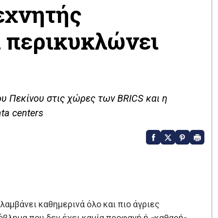
εχνητής
α περικυκλώνει
υ Πεκίνου στις χώρες των BRICS και η
ta centers
 λαμβάνει καθημερινά όλο και πιο άγριες
όβλημα που δεν έχει καμία προφανή ή «καθαρή»