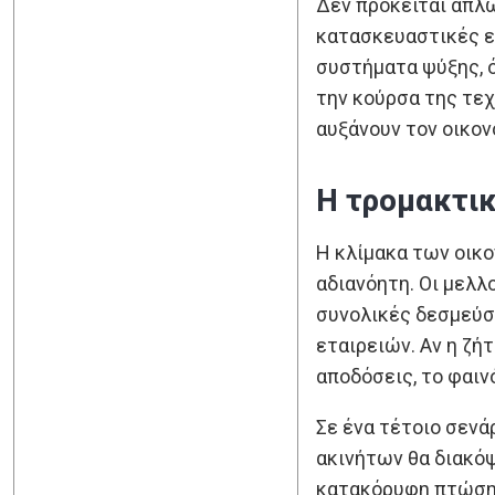
Δεν πρόκειται απλώ
κατασκευαστικές ετ
συστήματα ψύξης, ό
την κούρσα της τεχ
αυξάνουν τον οικον
Η τρομακτικ
Η κλίμακα των οικο
αδιανόητη. Οι μελλ
συνολικές δεσμεύσ
εταιρειών. Αν η ζή
αποδόσεις, το φαιν
Σε ένα τέτοιο σενά
ακινήτων θα διακό
κατακόρυφη πτώση, 