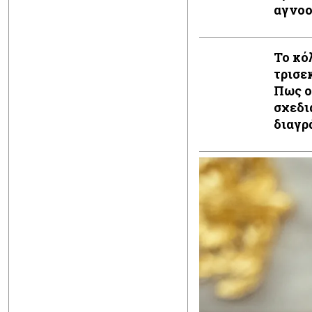
αγνοο
περισ
Το κό
τρισε
Πως ο
σχεδι
διαγρ
(και ξ
το πλ