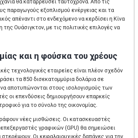
ηχανία θα καταρρεύσει ταυτόχρονα. Από τις
ους παραγωγούς εξοπλισμού ενέργειας και τα
ικός απέναντι στο ενδεχόμενο να κερδίσει η Κίνα
 της Ουάσιγκτον, με τις πολιτικές επιλογές να
μίας και η φούσκα του χρέους
κές τεχνολογικές εταιρείες είναι πλέον σχεδόν
εράσει τα 850 δισεκατομμύρια δολάρια σε
α να αποτυπώνονται στους ισολογισμούς των
υτές οι επενδύσεις δημιουργήσουν επαρκείς
τροφικό για το σύνολο της οικονομίας.
ογράφουν νέες μισθώσεις. Οι κατασκευαστές
α επεξεργαστές γραφικών (GPU) θα σημειώσει
α στερέψουν. Οι κεφαλαιουχικές δαπάνες για την