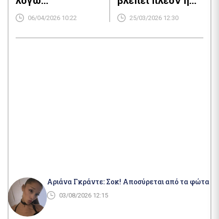
λόγω
βλέπει πλέον η
προσδοκιών
αγορά από τον
06/04/2026 10:22
25/03/2026 12:30
αποκλιμάκωσης
Τραμπ στο
πετρέλαιο
Αριάνα Γκράντε: Σοκ! Αποσύρεται από τα φώτα
03/08/2026 12:15