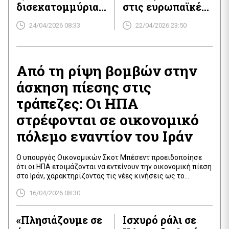
δισεκατομμύρια
στις ευρωπαϊκές
δολάρια
χρηματιστηριακέ
24/04/2026 08:33
22/04/2026 23:50
ς αγορές
Από τη ρίψη βομβών στην
άσκηση πίεσης στις
τράπεζες: Οι ΗΠΑ
στρέφονται σε οικονομικό
πόλεμο εναντίον του Ιράν
Ο υπουργός Οικονομικών Σκοτ Μπέσεντ προειδοποίησε
ότι οι ΗΠΑ ετοιμάζονται να εντείνουν την οικονομική πίεση
στο Ιράν, χαρακτηρίζοντας τις νέες κινήσεις ως το
«οικονομικό ισοδύναμο» μιας εκστρατείας βομβαρδισμών.
16/04/2026 08:30
Σε ενημέρωση του Λευκού Οίκου την Τετάρτη, δήλωσε ότι η
κυβέρνηση είναι πλέον πρόθυμη να εφαρμόσει
δευτερογενείς κυρώσεις σε χώρες και εταιρείες που
«Πλησιάζουμε σε
Ισχυρό ράλι σε
αγοράζουν ιρανικό πετρέλαιο ή […]