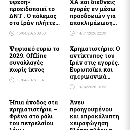
ύφεση»
ΧΑ και διεθνείς
προειδοποιεί το
αγορές εν μέσω
ΔΝΤ . Ο πόλεμος
προσδοκιών για
στο Ιράν πλήττει
αποκλιμάκωση
την παγκόσμια
στη Μέση
15/04/2026 08:50
14/04/2026 22:30
οικονομία
Ανατολή
Ψηφιακό ευρώ το
Χρηματιστήριο: Ο
2029. Offline
αντίκτυπος του
συναλλαγές
Ιράν στις αγορές.
χωρίς ίχνος
Ευρωπαϊκά και
αμερικανικά
13/04/2026 13:43
συμβόλαια στο
13/04/2026 10:22
«κόκκινο»
Ήπια άνοδος στα
Άνευ
χρηματιστήρια –
προηγουμένου
Φρένο στο ράλι
και απροκάλυπτη
του πετρελαίου
χειραγώγηση