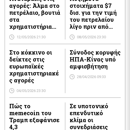
αγορές: Άλμα στο
στοιχήματα $7
πετρέλαιο, βουτιά
δισ. για την τιμή
στα
του πετρελαίου
χρηματιστήρια
λίγο πριν από
καθώς
σημαντικές
12/05/2026 21:30
08/05/2026 23:30
«παγώνουν» οι
ανακοινώσεις για
συνομιλίες ΗΠΑ
τον πόλεμο στο
Στο κόκκινο οι
Σύνοδος κορυφής
και Ιράν
Ιράν
δείκτες στις
ΗΠΑ-Κίνας υπό
ευρωπαϊκές
αμφισβήτηση
χρηματιστηριακέ
28/04/2026 09:33
ς αγορές
04/05/2026 23:30
Πώς το
Σε υποτονικό
memecoin του
επενδυτικό
Τραμπ εξαφάνισε
κλίμα οι
4,3
συνεδριάσεις