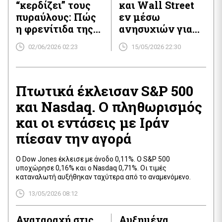
“κερδίζει” τους
και Wall Street
πυραύλους: Πώς
εν μέσω
η φρενίτιδα της
ανησυχιών για
AI κρατάει
πληθωρισμό και
02/06/2026 02:23
15/05/2026 22:30
όρθιες τις αγορές
ομόλογα
πετρελαίου
Πτωτικά έκλεισαν S&P 500
και Nasdaq. Ο πληθωρισμός
και οι εντάσεις με Ιράν
πίεσαν την αγορά
Ο Dow Jones έκλεισε με άνοδο 0,11%. Ο S&P 500
υποχώρησε 0,16% και ο Nasdaq 0,71%. Οι τιμές
καταναλωτή αυξήθηκαν ταχύτερα από το αναμενόμενο.
13/05/2026 08:12
Αναταραχή στις
Αυξημένα