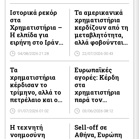
Ιστορικά ρεκόρ
Τα αμερικανικά
στα
χρηματιστήρια
Χρηματιστήρια –
κερδίζουν από τη
Η ελπίδα για
μεταβλητότητα,
ειρήνη στο Ιράν
αλλά φοβούνται
ανεβάζει τους
τα crypto perps
04/08/2026 21:28
22/07/2026 00:43
δείκτες
Τα
Ευρωπαϊκές
χρηματιστήρια
αγορές: Κέρδη
κέρδισαν το
στα
τρίμηνο, αλλά το
χρηματιστήρια
πετρέλαιο και ο
παρά τον
χρυσός
πληθωρισμό
01/07/2026 01:02
03/06/2026 08:12
πλήρωσαν τον
λογαριασμό
Η τεχνητή
Sell-off σε
νοημοσύνη
Αθήνα, Ευρώπη