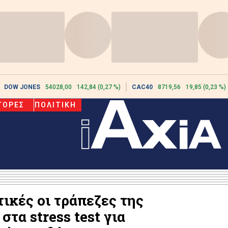
DOW JONES
54028,00
142,84 (0,27 %)
CAC40
8719,56
19,85 (0,23 %)
ΓΟΡΕΣ
ΠΟΛΙΤΙΚΗ
ικές οι τράπεζες της
τα stress test για