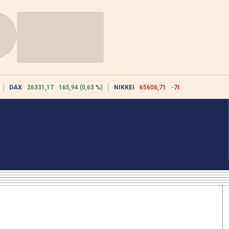
DAX
26331,17
165,94 (0,63 %)
NIKKEI
65606,71
-76,55 (-0,12 %)