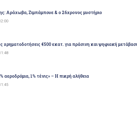
ης: Αράχωβα, Ζιμπάμπουε & ο 26χρονος μυστήριο
12:00
ς χρηματοδοτήσεις €500 εκατ. για πράσινη και ψηφιακή μετάβα
11:48
0% αεροδρόμια, 1% τένις» – Η πικρή αλήθεια
11:45
χαστρο τραπεζικοί λογαριασμοί, εισοδήματα, ΦΠΑ και ακίνητα –
11:36