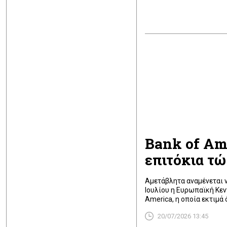
Bank of Ame
επιτόκια τ
Αμετάβλητα αναμένεται ν
Ιουλίου η Ευρωπαϊκή Κεν
America, η οποία εκτιμά
ακόμη αύξησης κατά 25 μ
20/07/2026 13:45
αμερικανική τράπεζα θεω
δημοσιευθεί […]