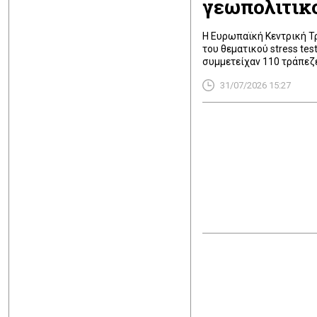
γεωπολιτικ
Η Ευρωπαϊκή Κεντρική Τ
του θεματικού stress tes
συμμετείχαν 110 τράπεζ
Η άσκηση αποτελεί μέρος
31/07/2026 15:27
τον γεωπολιτικό κίνδυνο
για την περίοδο 2026-28. 