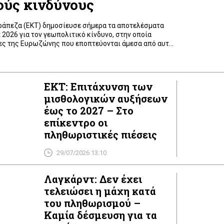
ούς κινδύνους
ράπεζα (ΕΚΤ) δημοσίευσε σήμερα τα αποτελέσματα
t 2026 για τον γεωπολιτικό κίνδυνο, στην οποία
ες της Ευρωζώνης που εποπτεύονται άμεσα από αυτή.
 του ευρύτερου εποπτικού έργου της ΕΚΤ σχετικά με
, ο οποίος αποτελεί βασική εποπτική προτεραιότητα
Στόχος είναι […]
ΕΚΤ: Επιτάχυνση των
μισθολογικών αυξήσεων
έως το 2027 – Στο
επίκεντρο οι
πληθωριστικές πιέσεις
29/07/2026 13:10
Λαγκάρντ: Δεν έχει
τελειώσει η μάχη κατά
του πληθωρισμού –
Καμία δέσμευση για τα