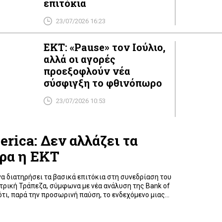
επιτόκια
23/07/2026 16:23
ΕΚΤ: «Pause» τον Ιούλιο,
αλλά οι αγορές
προεξοφλούν νέα
σύσφιγξη το φθινόπωρο
23/07/2026 10:53
rica: Δεν αλλάζει τα
ώρα η ΕΚΤ
α διατηρήσει τα βασικά επιτόκια στη συνεδρίαση του
τρική Τράπεζα, σύμφωνα με νέα ανάλυση της Bank of
 ότι, παρά την προσωρινή παύση, το ενδεχόμενο μιας
ονάδες βάσης τον Σεπτέμβριο παραμένει ανοιχτό. Η
ρεί ότι τα οικονομικά δεδομένα που έχουν