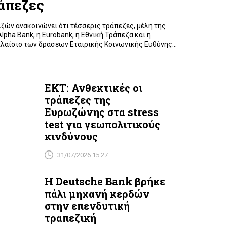
άπεζες
ζών ανακοινώνει ότι τέσσερις τράπεζες, μέλη της
lpha Bank, η Eurobank, η Εθνική Τράπεζα και η
πλαίσιο των δράσεων Εταιρικής Κοινωνικής Ευθύνης
ίες για τη στήριξη των πληγέντων από τις
όκειται για μέτρα στήριξης οικογενειών των
ειρήσεων και ιδιωτών […]
ΕΚΤ: Ανθεκτικές οι
τράπεζες της
Ευρωζώνης στα stress
test για γεωπολιτικούς
κινδύνους
31/07/2026 15:27
Η Deutsche Bank βρήκε
πάλι μηχανή κερδών
στην επενδυτική
τραπεζική