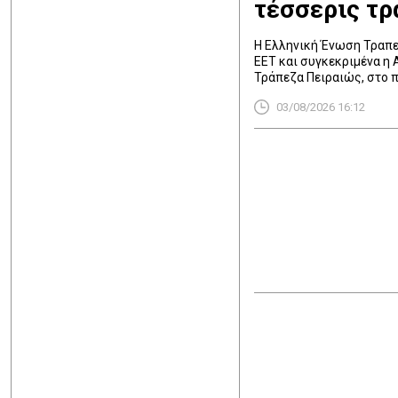
τέσσερις τρ
Η Ελληνική Ένωση Τραπε
ΕΕΤ και συγκεκριμένα η A
Τράπεζα Πειραιώς, στο 
αναλαμβάνουν πρωτοβουλ
03/08/2026 16:12
πρόσφατες πυρκαγιές. Πρ
θυμάτων καθώς και επιχ