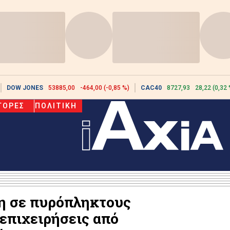
DOW JONES
53885,00
-464,00 (-0,85 %)
CAC40
8727,93
28,22 (0,32 
ΓΟΡΕΣ
ΠΟΛΙΤΙΚΗ
ξη σε πυρόπληκτους
 επιχειρήσεις από