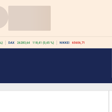
%)
DAX
26283,64
118,41 (0,45 %)
NIKKEI
65606,71
-76,55 (-0,12 %)