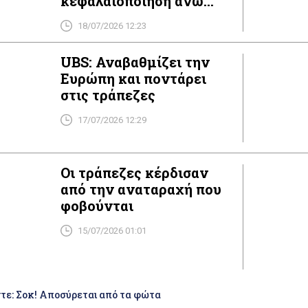
κεφαλαιοποίηση άνω
των 50 δισ. ευρώ
18/07/2026 12:23
UBS: Αναβαθμίζει την
Ευρώπη και ποντάρει
στις τράπεζες
17/07/2026 12:29
Οι τράπεζες κέρδισαν
από την αναταραχή που
φοβούνται
15/07/2026 01:01
τε: Σοκ! Αποσύρεται από τα φώτα