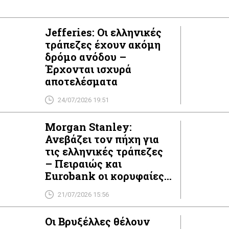
ό τα αρχικά αναμενόμενα, η ανθεκτικότητα των
υς (NII) και η συνεχής βελτίωση […]
Jefferies: Οι ελληνικές
τράπεζες έχουν ακόμη
δρόμο ανόδου –
Έρχονται ισχυρά
αποτελέσματα
24/07/2026 19:51
Morgan Stanley:
Ανεβάζει τον πήχη για
τις ελληνικές τράπεζες
– Πειραιώς και
Eurobank οι κορυφαίες
επιλογές
21/07/2026 15:56
Οι Βρυξέλλες θέλουν