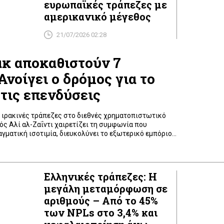
ευρωπαϊκές τράπεζες με
αμερικανικό μέγεθος
21/07/2026 02:28
άκ αποκαθιστούν 7
Ανοίγει ο δρόμος για το
 τις επενδύσεις
 ιρακινές τράπεζες στο διεθνές χρηματοπιστωτικό
ς Αλί αλ-Ζαΐντι χαιρετίζει τη συμφωνία που
γματική ισοτιμία, διευκολύνει το εξωτερικό εμπόριο
α νέες επενδύσεις στη χώρα.
Ελληνικές τράπεζες: Η
μεγάλη μεταμόρφωση σε
αριθμούς – Από το 45%
των NPLs στο 3,4% και