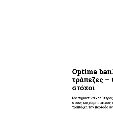
Optima bank
τράπεζες – 
στόχοι
Με σημαντικά καλύτερες
στους επιχειρησιακούς 
τράπεζες την περίοδο α
τριμήνου του 2026. Η ισ