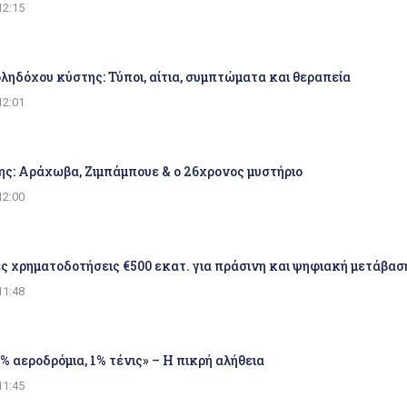
12:15
ηδόχου κύστης: Τύποι, αίτια, συμπτώματα και θεραπεία
12:01
ης: Αράχωβα, Ζιμπάμπουε & ο 26χρονος μυστήριο
12:00
ς χρηματοδοτήσεις €500 εκατ. για πράσινη και ψηφιακή μετάβα
11:48
0% αεροδρόμια, 1% τένις» – Η πικρή αλήθεια
11:45