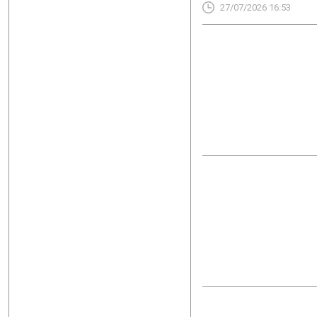
27/07/2026 16:53
σε υψηλότερα επίπεδα απ
καθαρών εσόδων από τόκο