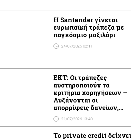
Η Santander γίνεται
ευρωπαϊκή τράπεζα με
παγκόσμιο μαξιλάρι
24/07/2026 02:11
ΕΚΤ: Οι τράπεζες
αυστηροποιούν τα
κριτήρια χορηγήσεων –
Αυξάνονται οι
απορρίψεις δανείων,
πιέζεται η στεγαστική
21/07/2026 13:40
πίστη
Το private credit δείχνει