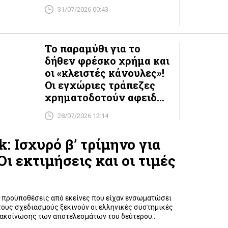
31/07/2026 00:43
Το παραμύθι για το
δήθεν φρέσκο χρήμα και
οι «κλειστές κάνουλες»!
Οι εγχώριες τράπεζες
χρηματοδοτούν αφειδώς
τους… ξένους επενδυτές
28/07/2026 12:14
(που δεν τους δανείζει
καμία διεθνής τράπεζα),
: Ισχυρό β’ τρίμηνο για
ξενοδόχους,
Οι εκτιμήσεις και οι τιμές
μεγαλοσχήμονες της
Ενέργειας και τους
εφοπλιστές!
 προϋποθέσεις από εκείνες που είχαν ενσωματώσει
τους σχεδιασμούς ξεκινούν οι ελληνικές συστημικές
νακοίνωσης των αποτελεσμάτων του δεύτερου
χυρή πιστωτική επέκταση, η διατήρηση των επιτοκίων