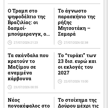
Ο Τραμπ στο
Το άγνωστο
ψηφοδέλτιο της
παρασκήνιο της
Βραζιλίας: οι
ρήξης
δασμοί-
Μητσοτάκη –
μπούμερανγκ, ο
Σαμαρά
γιος του
27/07/2026 21:23
27/07/2026 02:38
φυλακισμένου
και η σκιά της
Τα σκάνδαλα που
Το “τυράκι” των
Κίνας
κρατούν το
23 δισ. ευρώ και
Μαξίμου σε
οι εκλογές του
αναμμένα
2027
κάρβουνα
22/07/2026 15:00
23/07/2026 00:55
Νέος
Το στοίχημα της
πονοκέφαλος στο
Δούρου μέχρι τις