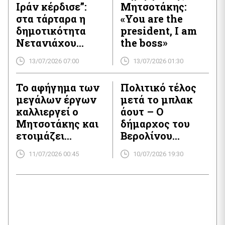
Ιράν κέρδισε”:
Μητσοτάκης:
στα τάρταρα η
«You are the
δημοτικότητα
president, I am
Νετανιάχου
the boss»
ενόψει των
13/07/2026 07:00
13/07/2026 01:30
εκλογών της
27ης Οκτωβρίου
Το αφήγημα των
Πολιτικό τέλος
μεγάλων έργων
μετά το μπλακ
καλλιεργεί ο
άουτ – Ο
Μητσοτάκης και
δήμαρχος του
ετοιμάζει
Βερολίνου
μεγάλες φιέστες
αποσύρεται δύο
11/07/2026 00:45
10/07/2026 19:30
μήνες πριν από
τις εκλογές