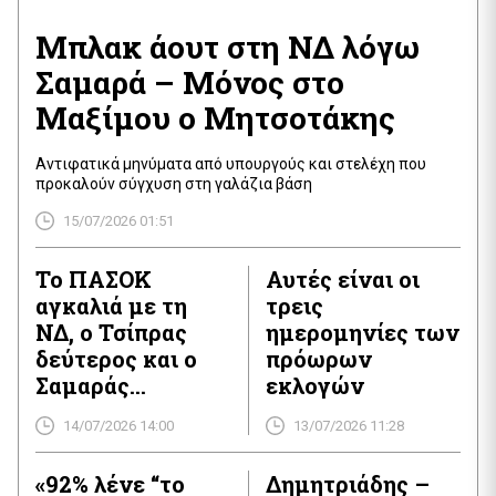
Μπλακ άουτ στη ΝΔ λόγω
Σαμαρά – Μόνος στο
Μαξίμου ο Μητσοτάκης
Αντιφατικά μηνύματα από υπουργούς και στελέχη που
προκαλούν σύγχυση στη γαλάζια βάση
15/07/2026 01:51
Το ΠΑΣΟΚ
Αυτές είναι οι
αγκαλιά με τη
τρεις
ΝΔ, ο Τσίπρας
ημερομηνίες των
δεύτερος και ο
πρόωρων
Σαμαράς
εκλογών
ρυθμιστής στη
14/07/2026 14:00
13/07/2026 11:28
δεξιά
πολυκατοικία
«92% λένε “το
Δημητριάδης –