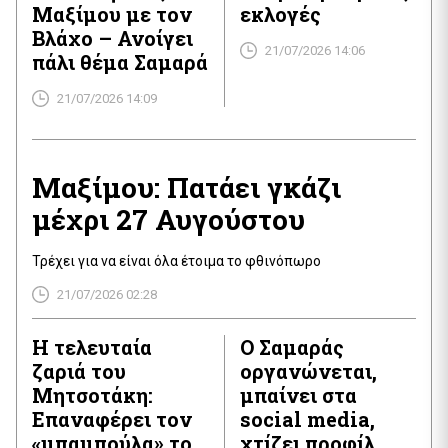
Μαξίμου με τον
εκλογές
Βλάχο – Ανοίγει
21/07/2026 14:06
πάλι θέμα Σαμαρά
21/07/2026 14:09
Μαξίμου: Πατάει γκάζι
μέχρι 27 Αυγούστου
Τρέχει για να είναι όλα έτοιμα το φθινόπωρο
21/07/2026 02:28
Η τελευταία
Ο Σαμαράς
ζαριά του
οργανώνεται,
Μητσοτάκη:
μπαίνει στα
Επαναφέρει τον
social media,
«μπαμπούλα» του
χτίζει προφίλ