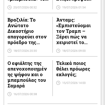
Τσίπρα
υπερασπιστή της
20/07/2026 00:32
19/07/2026 01:54
Κεντροδεξιάς και
είναι έτοιμος να
Βραζιλία: Το
Άνταμς:
πατήσει το…
Ανώτατο
«Εμπιστεύομαι
κουμπί της
Δικαστήριο
τον Τραμπ –
επιστροφής
απαγορεύει στον
Ξέρει πώς να
πρόεδρο της
χειριστεί το
Αργεντινής
Ιράν»
18/07/2026 20:30
18/07/2026 09:00
Μιλέι να
επισκεφθεί τον
Ο εφιάλτης της
Τελικά ποιος
Μπολσονάρου
απενοχοποιημέν
θέλει πρόωρες
ης ψήφου και ο
εκλογές;
μπαμπούλας του
15/07/2026 14:00
Σαμαρά
16/07/2026 00:38