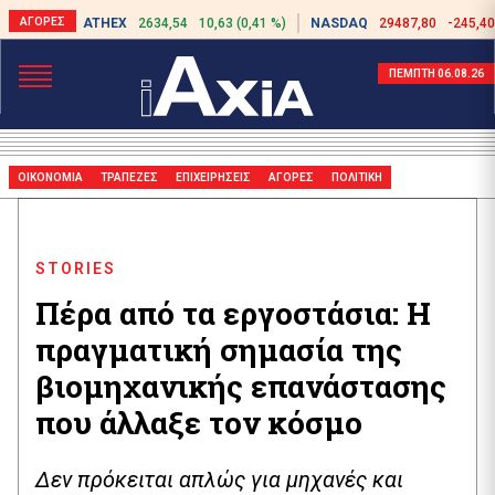
ATHEX
2634,54
10,63 (0,41 %)
NASDAQ
29487,80
-245,40
ΠΕΜΠΤΗ 06.08.26
ΟΙΚΟΝΟΜΙΑ
ΤΡΑΠΕΖΕΣ
ΕΠΙΧΕΙΡΗΣΕΙΣ
ΑΓΟΡΕΣ
ΠΟΛΙΤΙΚΗ
STORIES
Πέρα από τα εργοστάσια: Η
πραγματική σημασία της
βιομηχανικής επανάστασης
που άλλαξε τον κόσμο
Δεν πρόκειται απλώς για μηχανές και