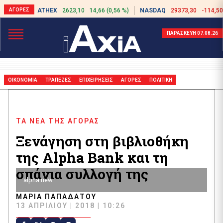
ATHEX
2623,10
14,66 (0,56 %)
NASDAQ
29373,30
-114,50
ΠΑΡΑΣΚΕΥΗ 07.08.26
ΟΙΚΟΝΟΜΙΑ
ΤΡΑΠΕΖΕΣ
ΕΠΙΧΕΙΡΗΣΕΙΣ
ΑΓΟΡΕΣ
ΠΟΛΙΤΙΚΗ
ΤΑ ΝΕΑ ΤΗΣ ΑΓΟΡΑΣ
Ξενάγηση στη βιβλιοθήκη
της Alpha Bank και τη
σπάνια συλλογή της
alpha new
ΜΑΡΊΑ ΠΑΠΑΔΆΤΟΥ
13 ΑΠΡΙΛΊΟΥ | 2018 | 10:26