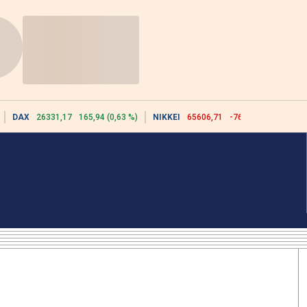
DAX
26331,17
165,94 (0,63 %)
NIKKEI
65606,71
-76,55 (-0,12 %)