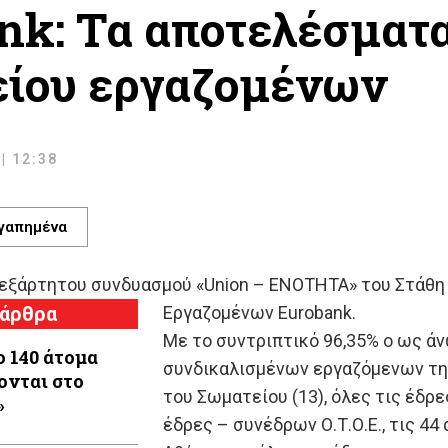
nk: Τα αποτελέσματα
ίου εργαζομένων
| 12:38
γαπημένα
νεξάρτητου συνδυασμού «Union – ΕΝΟΤΗΤΑ» του Στάθη
 άρθρα
Εργαζομένων Eurobank.
Με το συντριπτικό 96,35% ο ως ά
 140 άτομα
συνδικαλισμένων εργαζόμενων της 
ονται στο
του Σωματείου (13), όλες τις έδρε
»
έδρες – συνέδρων Ο.Τ.Ο.Ε., τις 44