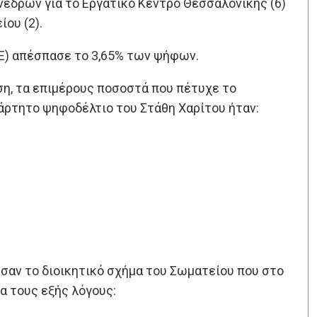
νέδρων για το Εργατικό Κέντρο Θεσσαλονίκης (6)
ίου (2).
.Ε) απέσπασε το 3,65% των ψήφων.
η, τα επιμέρους ποσοστά που πέτυχε το
ξάρτητο ψηφοδέλτιο του Στάθη Χαρίτου ήταν:
υσαν το διοικητικό σχήμα του Σωματείου που στο
α τους εξής λόγους: