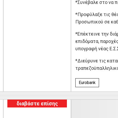
*Συνέβαλε στο να π
*Προφύλαξε τις θέ
Προσωπικού σε καθ
*Επέκτεινε την δι
επιδόματα, παροχές 
υπογραφή νέας Ε.Σ.Σ
*Διεύρυνε τις κατα
τραπεζοϋπαλληλικό
Eurobank
διαβάστε επίσης