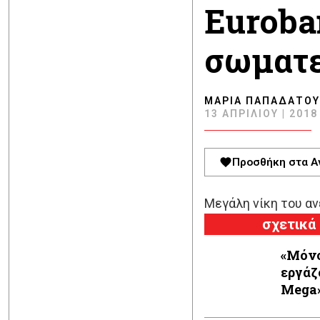
Εuroba
σωματε
ΜΑΡΊΑ ΠΑΠΑΔΆΤΟΥ
13 ΑΠΡΙΛΊΟΥ | 2018 
Προσθήκη στα Α
Μεγάλη νίκη του α
σχετικά
«Μόνο
εργάζ
Mega