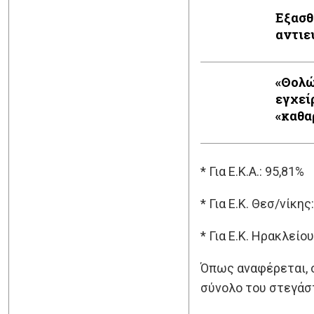
Εξασθ
αντιε
«Θολών
εγχεί
* Για Ε.Κ.Α.: 95,81%
* Για Ε.Κ. Θεσ/νίκης
* Για Ε.Κ. Ηρακλείου
Όπως αναφέρεται, ο
σύνολο του στεγάστ