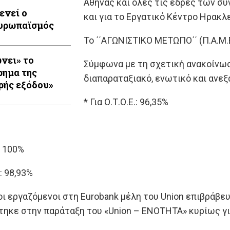
Αθήνας και όλες τις έδρες των συ
ενεί ο
και για το Εργατικό Κέντρο Ηρακλε
υρωπαϊσμός
To ΄΄ΑΓΩΝΙΣΤΙΚΟ ΜΕΤΩΠΟ΄΄ (Π.Α.Μ
ει» το
Σύμφωνα με τη σχετική ανακοίνωσ
ρημα της
διαπαραταξιακό, ενωτικό και ανε
«καθαρής εξόδου»
* Για Ο.Τ.Ο.Ε.: 96,35%
: 100%
: 98,93%
ι εργαζόμενοι στη Eurobank μέλη του Union επιβράβε
ηκε στην παράταξη του «Union – ENOTHTA» κυρίως γι