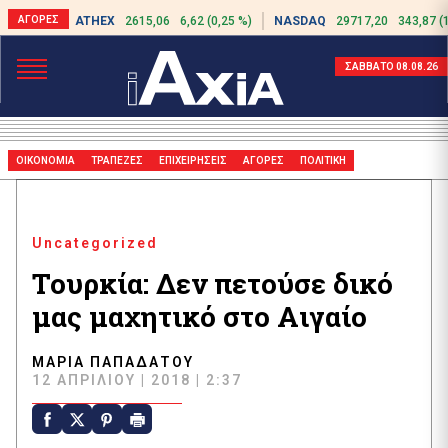
ATHEX
2615,06
6,62 (0,25 %)
NASDAQ
29717,20
343,87 (
ΣΑΒΒΑΤΟ 08.08.26
ΟΙΚΟΝΟΜΙΑ
ΤΡΑΠΕΖΕΣ
ΕΠΙΧΕΙΡΗΣΕΙΣ
ΑΓΟΡΕΣ
ΠΟΛΙΤΙΚΗ
Uncategorized
Τουρκία: Δεν πετούσε δικό
μας μαχητικό στο Αιγαίο
ΜΑΡΊΑ ΠΑΠΑΔΆΤΟΥ
12 ΑΠΡΙΛΊΟΥ | 2018 | 2:37