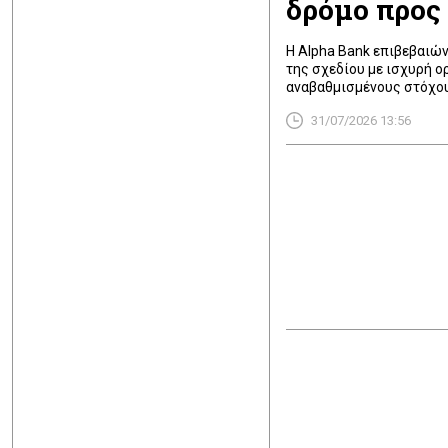
δρόμο προς 
Η Alpha Bank επιβεβαιών
της σχεδίου με ισχυρή ο
αναβαθμισμένους στόχου
των αποτελεσμάτων του 
31/07/2026 13:56
Διευθύνοντα Σύμβουλο Βα
εμφανίστηκε ιδιαίτερα αι