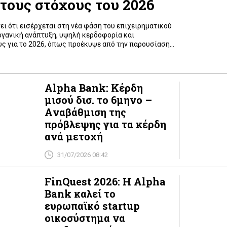
τους στόχους του 2026
ει ότι εισέρχεται στη νέα φάση του επιχειρηματικού
ργανική ανάπτυξη, υψηλή κερδοφορία και
ς για το 2026, όπως προέκυψε από την παρουσίαση
πρώτου εξαμήνου στους αναλυτές από τον
σίλη Ψάλτη και τον CFO Βασίλη Κοσμά. Η διοίκηση
σιόδοξη για την […]
Alpha Bank: Κέρδη
μισού δισ. το 6μηνο –
Aναβάθμιση της
πρόβλεψης για τα κέρδη
ανά μετοχή
31/07/2026 08:42
FinQuest 2026: H Alpha
Bank καλεί το
ευρωπαϊκό startup
οικοσύστημα να