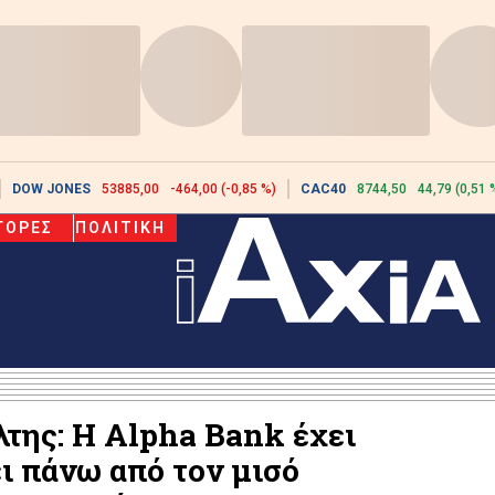
DOW JONES
53885,00
-464,00 (-0,85 %)
CAC40
8744,50
44,79 (0,51 
ΓΟΡΕΣ
ΠΟΛΙΤΙΚΗ
της: Η Alpha Bank έχει
ι πάνω από τον μισό