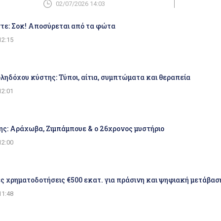
02/07/2026 14:03
τε: Σοκ! Αποσύρεται από τα φώτα
12:15
ηδόχου κύστης: Τύποι, αίτια, συμπτώματα και θεραπεία
12:01
ης: Αράχωβα, Ζιμπάμπουε & ο 26χρονος μυστήριο
12:00
ς χρηματοδοτήσεις €500 εκατ. για πράσινη και ψηφιακή μετάβα
11:48