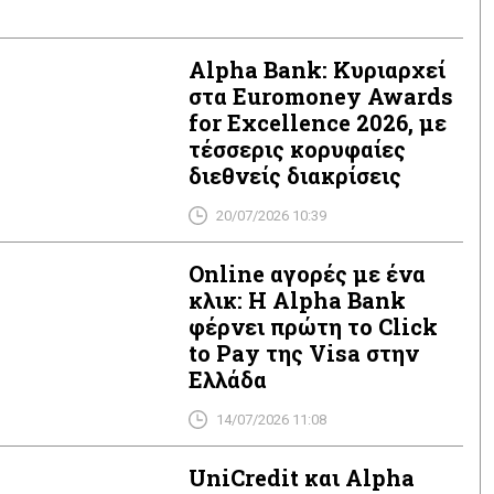
Alpha Bank: Κυριαρχεί
στα Euromoney Awards
for Excellence 2026, με
τέσσερις κορυφαίες
διεθνείς διακρίσεις
20/07/2026 10:39
Οnline αγορές με ένα
κλικ: H Alpha Bank
φέρνει πρώτη το Click
to Pay της Visa στην
Ελλάδα
14/07/2026 11:08
UniCredit και Alpha