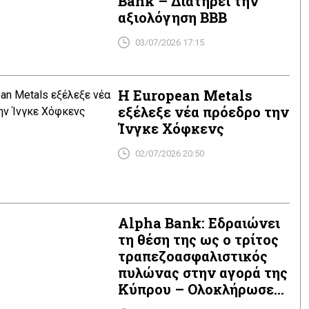
Bank – Διατηρεί την
αξιολόγηση BBB
03/07/2026 17:15
Η European Metals
εξέλεξε νέα πρόεδρο την
Ίνγκε Χόφκενς
02/07/2026 20:50
Alpha Bank: Εδραιώνει
τη θέση της ως ο τρίτος
τραπεζοασφαλιστικός
πυλώνας στην αγορά της
Κύπρου – Ολοκλήρωσε
την εξαγορά της Altius