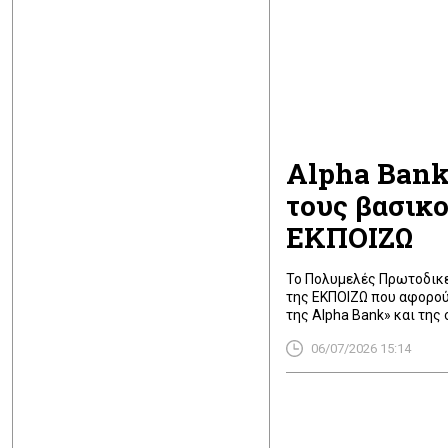
Alpha Bank
τους βασικο
ΕΚΠΟΙΖΩ
Το Πολυμελές Πρωτοδικε
της ΕΚΠΟΙΖΩ που αφορού
της Alpha Bank» και της
υπηρεσιών myAlpha Benef
06/07/2026 15:14
περιεχόμενο του ισχύοντ
πληρωμών», τονίζει σε α