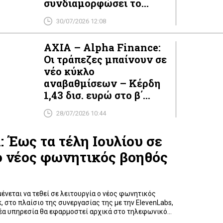
συνδιαμορφώσει το
μέλλον του ελληνικού
30/07/2026 12:08
banking
AXIA – Alpha Finance:
Οι τράπεζες μπαίνουν σε
νέο κύκλο
αναβαθμίσεων – Κέρδη
1,43 δισ. ευρώ στο β΄
τρίμηνο
28/07/2026 10:44
 Έως τα τέλη Ιουλίου σε
ο νέος φωνητικός βοηθός
μένεται να τεθεί σε λειτουργία ο νέος φωνητικός
, στο πλαίσιο της συνεργασίας της με την ElevenLabs,
έα υπηρεσία θα εφαρμοστεί αρχικά στο τηλεφωνικό
 οποίο διαχειρίζεται περίπου 4 εκατομμύρια κλήσεις