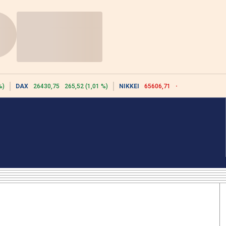
%)
DAX
26430,75
265,52 (1,01 %)
NIKKEI
65606,71
-76,55 (-0,12 %)