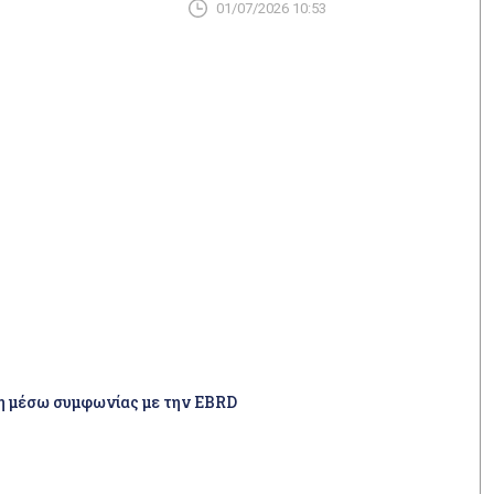
01/07/2026 10:53
Insurance Ltd
ση μέσω συμφωνίας με την EBRD