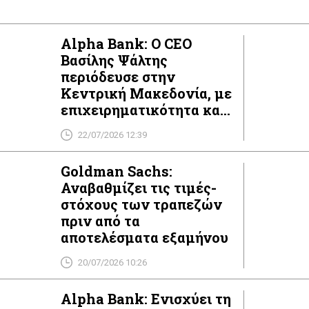
ια θα επεκταθεί σταδιακά σε όλα τα […]
Alpha Bank: Ο CEO
Βασίλης Ψάλτης
περιόδευσε στην
Κεντρική Μακεδονία, με
επιχειρηματικότητα και
παιδεία στο επίκεντρο
22/07/2026 12:39
Goldman Sachs:
Αναβαθμίζει τις τιμές-
στόχους των τραπεζών
πριν από τα
αποτελέσματα εξαμήνου
20/07/2026 10:26
Alpha Bank: Ενισχύει τη