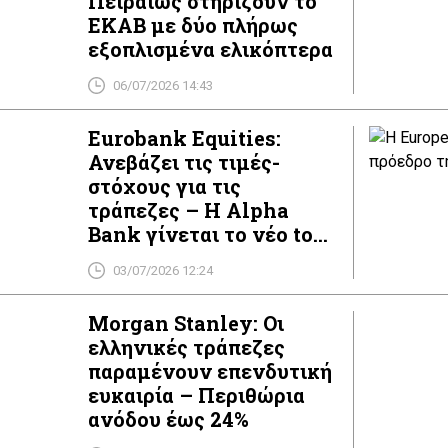
Πειραιώς στηρίζουν το
ΕΚΑΒ με δύο πλήρως
εξοπλισμένα ελικόπτερα
06/07/2026 14:43
Eurobank Equities:
Ανεβάζει τις τιμές-
στόχους για τις
τράπεζες – Η Alpha
Bank γίνεται το νέο top
pick
03/07/2026 12:24
Morgan Stanley: Οι
ελληνικές τράπεζες
παραμένουν επενδυτική
ευκαιρία – Περιθώρια
ανόδου έως 24%