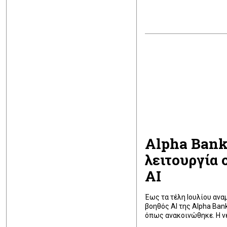
Alpha Bank:
λειτουργία 
AI
Έως τα τέλη Ιουλίου ανα
βοηθός AI της Alpha Bank
όπως ανακοινώθηκε. Η ν
κέντρο της Τράπεζας, το