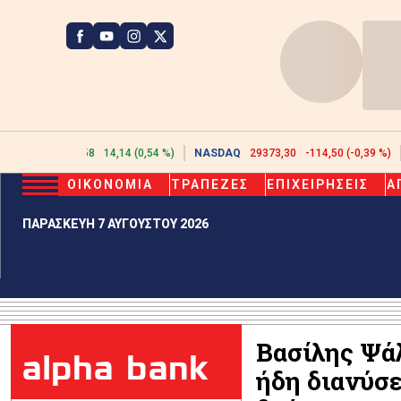
ATHEX
2622,58
14,14 (0,54 %)
NASDAQ
29373,30
-114,50 (-0,39 %)
ΟΙΚΟΝΟΜΙΑ
ΤΡΑΠΕΖΕΣ
ΕΠΙΧΕΙΡΗΣΕΙΣ
Α
ΠΑΡΑΣΚΕΥΗ 7 ΑΥΓΟΥΣΤΟΥ 2026
Βασίλης Ψάλ
alpha bank
ήδη διανύσε