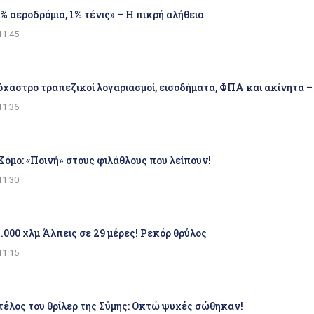
0% αεροδρόμια, 1% τένις» – Η πικρή αλήθεια
11:45
χαστρο τραπεζικοί λογαριασμοί, εισοδήματα, ΦΠΑ και ακίνητα –
11:36
Κόμο: «Ποινή» στους φιλάθλους που λείπουν!
11:30
2.000 χλμ Άλπεις σε 29 μέρες! Ρεκόρ θρύλος
11:15
τέλος του θρίλερ της Σύμης: Οκτώ ψυχές σώθηκαν!