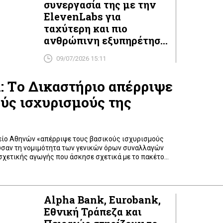
συνεργασία της με την
ElevenLabs για
ταχύτερη και πιο
ανθρώπινη εξυπηρέτηση
στα ψηφιακά κανάλια
09/07/2026 15:11
: Tο Δικαστήριο απέρριψε
ύς ισχυρισμούς της
ίο Αθηνών «απέρριψε τους βασικούς ισχυρισμούς
σαν τη νομιμότητα των γενικών όρων συναλλαγών
 σχετικής αγωγής που άσκησε σχετικά με το πακέτο
it Base, κρίνοντας ότι «ανταποκρίνεται πλήρως στο
ος νομοθετικού πλαισίου για τις υπηρεσίες
νακοίνωσή της η τράπεζα. Συνεπώς, «η απόφαση […]
Alpha Bank, Eurobank,
Εθνική Τράπεζα και