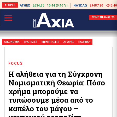
ATHEX
2634,35
10,44 (0,40 %)
NASDAQ
29487,80
-245,40
ΠΕΜΠΤΗ 06.08.26
ΟΙΚΟΝΟΜΙΑ
ΤΡΑΠΕΖΕΣ
ΕΠΙΧΕΙΡΗΣΕΙΣ
ΑΓΟΡΕΣ
ΠΟΛΙΤΙΚΗ
FOCUS
Η αλήθεια για τη Σύγχρονη
Νομισματική Θεωρία: Πόσο
χρήμα μπορούμε να
τυπώσουμε μέσα από το
καπέλο του μάγου –