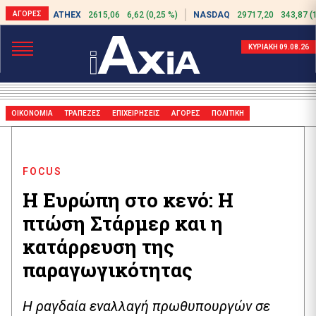
ATHEX
2615,06
6,62 (0,25 %)
NASDAQ
29717,20
343,87 (
ΚΥΡΙΑΚΗ 09.08.26
ΟΙΚΟΝΟΜΙΑ
ΤΡΑΠΕΖΕΣ
ΕΠΙΧΕΙΡΗΣΕΙΣ
ΑΓΟΡΕΣ
ΠΟΛΙΤΙΚΗ
FOCUS
Η Ευρώπη στο κενό: Η
πτώση Στάρμερ και η
κατάρρευση της
παραγωγικότητας
Η ραγδαία εναλλαγή πρωθυπουργών σε