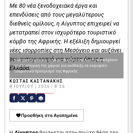
Με 80 νέα ξενοδοχειακά έργα και
επενδύσεις από τους μεγαλύτερους
διεθνείς ομίλους, η Αίγυπτος επιχειρεί να
μετατραπεί στον ισχυρότερο τουριστικό
κόμβο της Αφρικής. Η εξέλιξη δημιουργεί
νέες ισορροπίες στη Μεσόγειο και αυξάνει
τον ανταγωνισμό για χώρες όπως η
Νέα ξενοδοχειακά συγκροτήματα στην Αίγυπτο ενισχύουν
τη στρατηγική της χώρας για ανάδειξη σε κορυφαίο
Ελλάδα.
τουριστικό προορισμό της Αφρικής.
ΚΏΣΤΑΣ ΚΑΣΤΑΝΆΚΗΣ
8 ΙΟΥΛΊΟΥ | 2026 | 8:36
Προσθήκη στα Αγαπημένα
Η
Αίγυπτος
βρίσκεται στην πρώτη θέση της