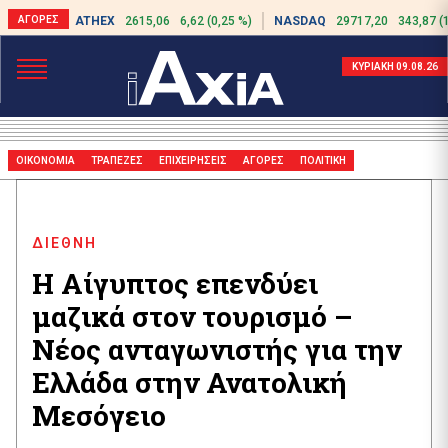
ATHEX
2615,06
6,62 (0,25 %)
NASDAQ
29717,20
343,87 (
ΚΥΡΙΑΚΗ 09.08.26
ΟΙΚΟΝΟΜΙΑ
ΤΡΑΠΕΖΕΣ
ΕΠΙΧΕΙΡΗΣΕΙΣ
ΑΓΟΡΕΣ
ΠΟΛΙΤΙΚΗ
ΔΙΕΘΝΗ
Η Αίγυπτος επενδύει
μαζικά στον τουρισμό –
Νέος ανταγωνιστής για την
Ελλάδα στην Ανατολική
Μεσόγειο