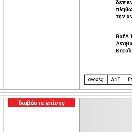
δεν ε
πληθω
την α
BofA 
Αναβα
Eurob
αγορές
ΔΝΤ
Ε
διαβάστε επίσης