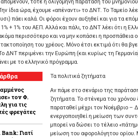
 απομένουν, τότε η ολιγόμηνη παράταση του μνημονίου 
Την ίδια ώρα, έχουμε «απέναντι» το ΔΝΤ. Το Ταμείο λέε
υσι) πάει καλά. Οι φόροι έχουν αυξηθεί και για τα επ
 1% + 1% του ΑΕΠ. Αλλά και πάλι, το ΔΝΤ λέει ότι η Ελ
ακόμα περισσότερο και να μην κοπάσει η προσπάθεια ο
η τακτοποίηση του χρέους. Μόνο έτσι εκτιμά ότι θα βγε
Το ΔΝΤ περιμένει την Ευρώπη (και κυρίως τη Γερμανία)
άνει με το ελληνικό πρόγραμμα.
 άρθρα
Τα πολιτικά ζητήματα
Καμμένος
Αν πάμε στο σενάριο της παράταση
ασε» τον Φ.
ζητήματα. Το στένεμα του χρόνου 
λη για τις
παραταθεί μέχρι τον Νοέμβριο – Δ
κές φρεγάτες
ενεργοποιηθεί η μείωση των συντ
μπορεί να δώσει το τέλειο «πάτημα
 Bank: Γιατί
μείωση του αφορολόγητου ορίου. Μ