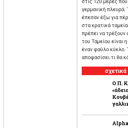
στις 120 μέρες που
γερμανική πλευρά. 
έπεσαν έξω για πέρ
στα κρατικά ταμεία
πρέπει να τρέξουν 
του Ταμείου είναι 
έναν φαύλο κύκλο. 
αποφασίσει τι θα κ
σχετικά
Ο Π. 
«άδει
Κουβέ
γαλλι
Alpha