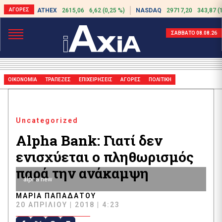
ATHEX
2615,06
6,62 (0,25 %)
NASDAQ
29717,20
343,87 (
ΣΑΒΒΑΤΟ 08.08.26
ΟΙΚΟΝΟΜΙΑ
ΤΡΑΠΕΖΕΣ
ΕΠΙΧΕΙΡΗΣΕΙΣ
ΑΓΟΡΕΣ
ΠΟΛΙΤΙΚΗ
Uncategorized
Alpha Bank: Γιατί δεν
ενισχύεται ο πληθωρισμός
παρά την ανάκαμψη
alpha new
ΜΑΡΊΑ ΠΑΠΑΔΆΤΟΥ
20 ΑΠΡΙΛΊΟΥ | 2018 | 4:23