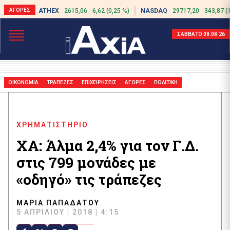
ATHEX
2615,06
6,62 (0,25 %)
NASDAQ
29717,20
343,87 (
ΣΑΒΒΑΤΟ 08.08.26
ΟΙΚΟΝΟΜΙΑ
ΤΡΑΠΕΖΕΣ
ΕΠΙΧΕΙΡΗΣΕΙΣ
ΑΓΟΡΕΣ
ΠΟΛΙΤΙΚΗ
ΧΡΗΜΑΤΙΣΤΗΡΙΟ
XA: Άλμα 2,4% για τον Γ.Δ.
στις 799 μονάδες με
«οδηγό» τις τράπεζες
ΜΑΡΊΑ ΠΑΠΑΔΆΤΟΥ
5 ΑΠΡΙΛΊΟΥ | 2018 | 4:15