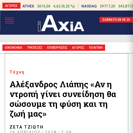
ATHEX
2615,06
6,62 (0,25 %)
NASDAQ
29717,20
343,87 (
ΣΑΒΒΑΤΟ 08.08.26
ΟΙΚΟΝΟΜΙΑ
ΤΡΑΠΕΖΕΣ
ΕΠΙΧΕΙΡΗΣΕΙΣ
ΑΓΟΡΕΣ
ΠΟΛΙΤΙΚΗ
Τέχνη
Αλέξανδρος Λιάπης «Αν η
ντροπή γίνει συνείδηση θα
σώσουμε τη φύση και τη
ζωή μας»
ΖΈΤΑ ΤΖΙΏΤΗ
26 ΑΠΡΙΛΊΟΥ | 2018 | 2:09