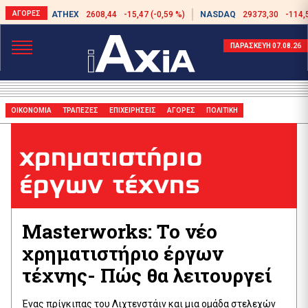
ATHEX
2608,44
-15,47 (-0,59 %)
NASDAQ
29373,30
-114,
ΠΑΡΑΣΚΕΥΗ 07.08.26
ΟΙΚΟΝΟΜΙΑ
ΤΡΑΠΕΖΕΣ
ΕΠΙΧΕΙΡΗΣΕΙΣ
ΑΓΟΡΕΣ
ΠΟΛΙΤΙΚΗ
χρηματιστήριο
έργων τέχνης
Masterworks: Το νέο
χρηματιστήριο έργων
τέχνης- Πώς θα λειτουργεί
Ένας πρίγκιπας του Λιχτενστάιν και μια ομάδα στελεχών