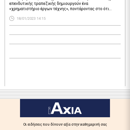
επενδυτικής τραπεζικής δημιουργούν ένα
«χρηματιστήριο έργων τέχνης», ποντάροντας στο ότι
επενδυτές θα αγκαλιάσουν τους πίνακες ως κατηγορία
18/01/2023 14:15
περιουσιακών στοιχείων, ακόμα κι αν δεν θα μπορέσουν
ποτέ να κρεμάσουν ένα αριστούργημα στα σπίτια τους.
Η Artex σκοπεύει να εισάγει στην αγορά τις «μετοχές» του
πρώτου της πίνακα το πρώτο εξάμηνο του τρέχοντος […]
Οι ειδήσεις που δίνουν αξία στην καθημερινή σας