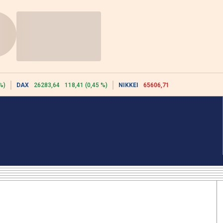
%)
DAX
26283,64
118,41 (0,45 %)
NIKKEI
65606,71
-76,55 (-0,12 %)