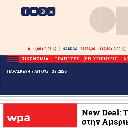
ATHEX
2606,78
-1,66 (-0,06 %)
NASDAQ
29373,30
-114,50 (-0,39 %)
ΟΙΚΟΝΟΜΙΑ
ΤΡΑΠΕΖΕΣ
ΕΠΙΧΕΙΡΗΣΕΙΣ
Α
ΠΑΡΑΣΚΕΥΗ 7 ΑΥΓΟΥΣΤΟΥ 2026
New Deal: 
wpa
στην Αμερι