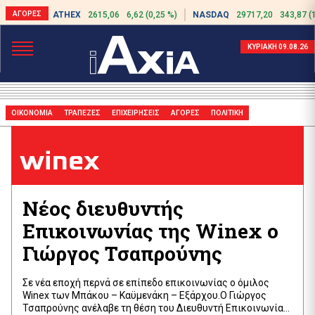
ATHEX
2615,06
6,62 (0,25 %)
NASDAQ
29717,20
343,87 (
ΚΥΡΙΑΚΗ 09.08.26
ΟΙΚΟΝΟΜΙΑ
ΤΡΑΠΕΖΕΣ
ΕΠΙΧΕΙΡΗΣΕΙΣ
ΑΓΟΡΕΣ
ΠΟΛΙΤΙΚΗ
winex
Νέος διευθυντής
Επικοινωνίας της Winex ο
Γιώργος Τσαπρούνης
Σε νέα εποχή περνά σε επίπεδο επικοινωνίας ο όμιλος
Winex των Μπάκου – Καϋμενάκη – Εξάρχου.Ο Γιώργος
Τσαπρούνης ανέλαβε τη θέση του Διευθυντή Επικοινωνίας.