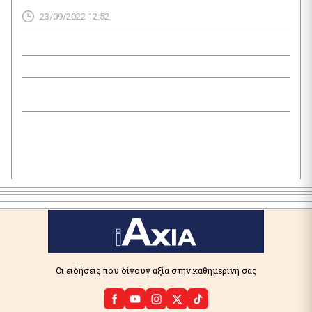
Την ίδια στιγμή, στην Ιntrakat, ως υπεύθυνη Επικοινωνίας
23/09/2022 12:52
παραμένει η Ιωάννα Παπαβασιλείου, η οποία κατέχει τη
θέση επί σειρά ετών.
Οι ειδήσεις που δίνουν αξία στην καθημερινή σας