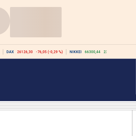
DAX
26126,30
-76,05 (-0,29 %)
NIKKEI
66300,44
2342,91 (3,66 %)