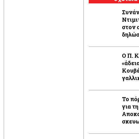
Συνάν
Ντιμι
στον 
δηλώ
Ο Π. 
«άδει
Κουβέ
γαλλι
Το πό
για τη
Αποκα
σκευω