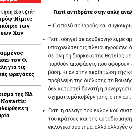
τηση Κοτζιά-
– Γιατί αντιδράτε στην απλή ανα
τρόφ-Νίμιτς
απόηχο των
– Για πολύ σοβαρούς και συγκεκρι
σεων Χαν
Γιατί οδηγεί σε ακυβερνησία, με 
υποχρεώσει τις πλειοψηφούσες δ
Καμμένος
σε όλη τη διάρκεια της θητείας μ
ασε» τον Φ.
παρθούν αποφάσεις που αφορούν κ
λη για τις
βάση. Κι αν στην περίπτωση της κ
κές φρεγάτες
πρόβλεψη της διάλυσης τη Βουλής
δεν καταστεί δυνατή η συνεργασί
ρισμα της ΝΔ
σχηματισμό κυβέρνησης, στην αυτ
 Novartis:
λύφθηκε η
Γιατί η αλλαγή του εκλογικού συσ
ρία
του κράτους και της αυτοδιοίκηση
εκλογικό σύστημα, αλλά αλλαγές σ