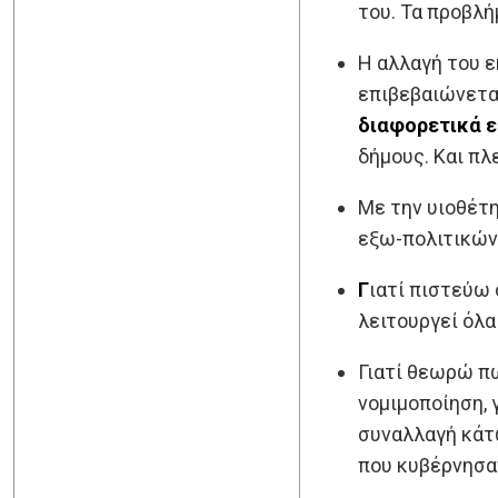
του. Τα προβλή
Η αλλαγή του 
επιβεβαιώνεται
διαφορετικά 
δήμους. Και πλ
Με την υιοθέτ
εξω-πολιτικών
Γ
ιατί πιστεύω
λειτουργεί όλα
Γιατί θεωρώ πω
νομιμοποίηση, 
συναλλαγή κάτω
που κυβέρνησαν