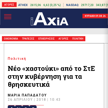
ATHEX
2615,06
6,62 (0,25 %)
NASDAQ
29717,20
343,87 (
ΚΥΡΙΑΚΗ 09.08.26
ΟΙΚΟΝΟΜΙΑ
ΤΡΑΠΕΖΕΣ
ΕΠΙΧΕΙΡΗΣΕΙΣ
ΑΓΟΡΕΣ
ΠΟΛΙΤΙΚΗ
Πολιτική
Νέο «χαστούκι» από το ΣτΕ
στην κυβέρνηση για τα
θρησκευτικά
ΜΑΡΊΑ ΠΑΠΑΔΆΤΟΥ
26 ΑΠΡΙΛΊΟΥ | 2018 | 10:43