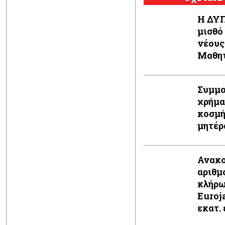
Η ΔΥΠ
μισθό
νέους
Μαθητ
Συμμο
χρήμα
κοσμή
μητέρ
Ανακο
αριθμ
κλήρω
Euroj
εκατ.