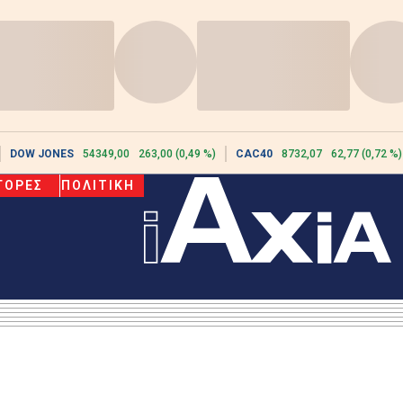
DOW JONES
54349,00
263,00 (0,49 %)
CAC40
8732,07
62,77 (0,72 %)
ΓΟΡΕΣ
ΠΟΛΙΤΙΚΗ