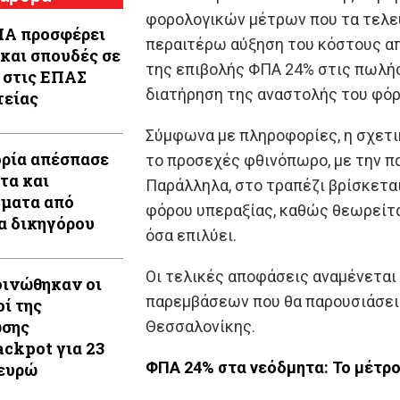
φορολογικών μέτρων που τα τελε
Α προσφέρει
περαιτέρω αύξηση του κόστους απ
 και σπουδές σε
της επιβολής ΦΠΑ 24% στις πωλήσ
 στις ΕΠΑΣ
διατήρηση της αναστολής του φόρ
είας
Σύμφωνα με πληροφορίες, η σχετι
ρία απέσπασε
το προσεχές φθινόπωρο, με την πα
τα και
Παράλληλα, στο τραπέζι βρίσκεται
ματα από
φόρου υπεραξίας, καθώς θεωρείτα
α δικηγόρου
όσα επιλύει.
Οι τελικές αποφάσεις αναμένεται
ινώθηκαν οι
παρεμβάσεων που θα παρουσιάσει
οί της
σης
Θεσσαλονίκης.
ackpot για 23
ΦΠΑ 24% στα νεόδμητα: Το μέτρο
 ευρώ