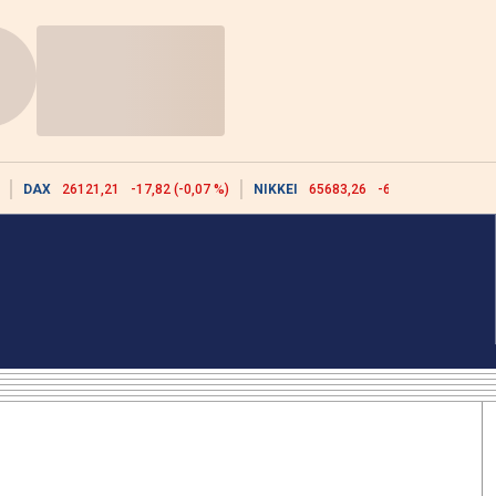
DAX
26121,21
-17,82 (-0,07 %)
NIKKEI
65683,26
-617,18 (-0,93 %)