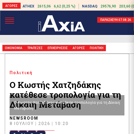
ATHEX
2615,06
6,62 (0,25 %)
NASDAQ
29576,90
203,60 (
ΠΑΡΑΣΚΕΥΗ 07.08.26
ΟΙΚΟΝΟΜΙΑ
ΤΡΑΠΕΖΕΣ
ΕΠΙΧΕΙΡΗΣΕΙΣ
ΑΓΟΡΕΣ
ΠΟΛΙΤΙΚΗ
Πολιτική
Ο Κωστής Χατζηδάκης
κατέθεσε τροπολογία για τη
Δίκαιη Μετάβαση
Ο Κωστής Χατζηδάκης κατέθεσε τροπολογία για τη Δίκαιη
Μετάβαση
NEWSROOM
8 ΙΟΥΛΊΟΥ | 2026 | 10:20