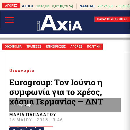
ATHEX
2615,06
6,62 (0,25 %)
NASDAQ
29576,90
203,60 (
ΠΑΡΑΣΚΕΥΗ 07.08.26
ΟΙΚΟΝΟΜΙΑ
ΤΡΑΠΕΖΕΣ
ΕΠΙΧΕΙΡΗΣΕΙΣ
ΑΓΟΡΕΣ
ΠΟΛΙΤΙΚΗ
Οικονομία
Eurogroup: Τον Ιούνιο η
συμφωνία για το χρέος,
χάσμα Γερμανίας – ΔΝΤ
eurogroup
ΜΑΡΊΑ ΠΑΠΑΔΆΤΟΥ
25 ΜΑΪ́ΟΥ | 2018 | 9:46