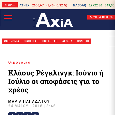
ATHEX
2606,67
-8,40 (-0,32 %)
NASDAQ
29722,30
349,00
ΔΕΥΤΕΡΑ 10.08.26
ΟΙΚΟΝΟΜΙΑ
ΤΡΑΠΕΖΕΣ
ΕΠΙΧΕΙΡΗΣΕΙΣ
ΑΓΟΡΕΣ
ΠΟΛΙΤΙΚΗ
Οικονομία
Κλάους Ρέγκλινγκ: Ιούνιο ή
Ιούλιο οι αποφάσεις για το
χρέος
ΜΑΡΊΑ ΠΑΠΑΔΆΤΟΥ
24 ΜΑΪ́ΟΥ | 2018 | 3:45