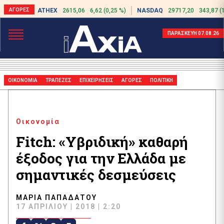
ATHEX
2615,06
6,62 (0,25 %)
NASDAQ
29717,20
343,87 (
ΠΑΡΑΣΚΕΥΗ 07.08.26
ΟΙΚΟΝΟΜΙΑ
ΤΡΑΠΕΖΕΣ
ΕΠΙΧΕΙΡΗΣΕΙΣ
ΑΓΟΡΕΣ
ΠΟΛΙΤΙΚΗ
Οικονομία
Fitch: «Υβριδική» καθαρή
έξοδος για την Ελλάδα με
σημαντικές δεσμεύσεις
ΜΑΡΊΑ ΠΑΠΑΔΆΤΟΥ
17 ΑΠΡΙΛΊΟΥ | 2018 | 2:20