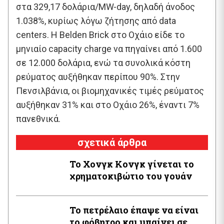
στα 329,17 δολάρια/MW-day, δηλαδή άνοδος
1.038%, κυρίως λόγω ζήτησης από data
centers. Η Belden Brick στο Οχάιο είδε το
μηνιαίο capacity charge να πηγαίνει από 1.600
σε 12.000 δολάρια, ενώ τα συνολικά κόστη
ρεύματος αυξήθηκαν περίπου 90%. Στην
Πενσιλβάνια, οι βιομηχανικές τιμές ρεύματος
αυξήθηκαν 31% και στο Οχάιο 26%, έναντι 7%
πανεθνικά.
σχετικά άρθρα
Το Χονγκ Κονγκ γίνεται το
χρηματοκιβώτιο του γουάν
Το πετρέλαιο έπαψε να είναι
το φόβητρο και μπαίνει σε