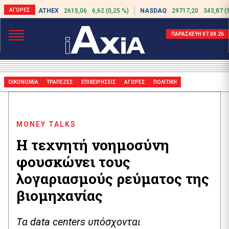
ATHEX
2615,06
6,62 (0,25 %)
NASDAQ
29717,20
343,87 (
ΠΑΡΑΣΚΕΥΗ 07.08.26
ΟΙΚΟΝΟΜΙΑ
ΤΡΑΠΕΖΕΣ
ΕΠΙΧΕΙΡΗΣΕΙΣ
ΑΓΟΡΕΣ
ΠΟΛΙΤΙΚΗ
MONEY TALKS
Η τεχνητή νοημοσύνη
φουσκώνει τους
λογαριασμούς ρεύματος της
βιομηχανίας
Τα data centers υπόσχονται