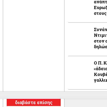
ανάπτ
Ευρωζ
στους
Συνάν
Ντιμι
στον 
δηλώ
Ο Π. 
«άδει
Κουβέ
γαλλι
διαβάστε επίσης