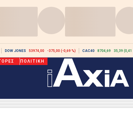
DOW JONES
53974,00
-375,00 (-0,69 %)
CAC40
8704,69
35,39 (0,41
ΓΟΡΕΣ
ΠΟΛΙΤΙΚΗ