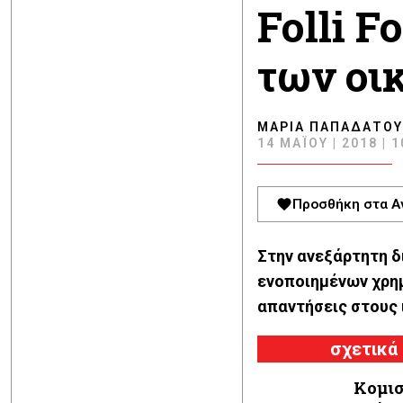
Folli F
των οι
ΜΑΡΊΑ ΠΑΠΑΔΆΤΟΥ
14 ΜΑΪ́ΟΥ | 2018 | 
Προσθήκη στα Α
Στην ανεξάρτητη δι
ενοποιημένων χρημ
απαντήσεις στους 
σχετικά
Κομισ