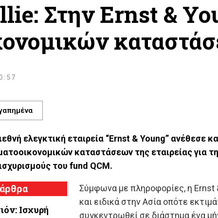
ollie: Στην Ernst & 
κονομικών καταστά
10:57
γαπημένα
εθνή ελεγκτική εταιρεία “Ernst & Young” ανέθεσε και
ατοοικονομικών καταστάσεων της εταιρείας για τη
ισχυρισμούς του fund QCM.
 άρθρα
Σύμφωνα με πληροφορίες, η Ernst
και ειδικά στην Ασία οπότε εκτιμ
ιόν: Ισχυρή
συγκεντρωθεί σε διάστημα ένα μή