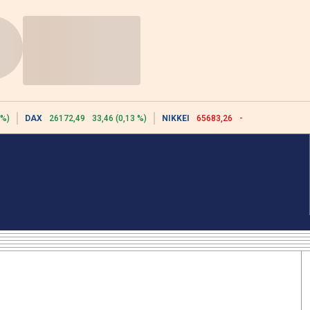
 %)
DAX
26172,49
33,46 (0,13 %)
NIKKEI
65683,26
-617,18 (-0,93 %)