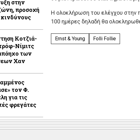
υξη στην
ώνη, προσοχή
Η ολοκλήρωση του ελέγχου στην π
 κινδύνους
100 ημέρες δηλαδή θα ολοκληρωθε
τηση Κοτζιά-
Ernst & Young
Folli Follie
τρόφ-Νίμιτς
απόηχο των
σεων Χαν
Καμμένος
ασε» τον Φ.
λη για τις
κές φρεγάτες