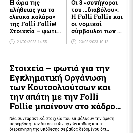
Η ώρα της
Οι 3 «συνήγοροι
ούτως ή άλλως
παραγραφή η
αλήθειας για τα
του …διαβόλου»:
πρωταγωνιστούν
πιάτσα το πήρε
«λευκά κολάρα»
Η Folli Follie και
αδιαλείπτως –
χαμπάρι και δεν
της Folli Follie!
οι νομικοί
καθώς πλέον
προχωράει, ενώ
Στοιχεία – φωτιά
σύμβουλοι των 2
βρίσκεται προ
η δίκη θα γίνει!
(και ανώνυμες
εκατ. ευρώ
των πυλών η
21/02/2023 14:55
20/02/2023 10:12
επιστολές με
ετησίως με
παραγραφή της
ονόματα και
επιρροή σε
πολύκροτης
διευθύνσεις)
κομβικά
υπόθεσης της
καίνε τραπεζίτες,
Στοιχεία – φωτιά για την
υπουργεία και
Folli Follie!
χρηματιστές,
Ανεξάρτητες
Εγκληματική Οργάνωση
δικηγόρους και …
Αρχές!
των Κουτσολιούτσων και
λοιπούς
νταραβεριτζήδες!
την απάτη με την Folli
Follie μπαίνουν στο κάδρο
των Αρχών!
Νέα συνταρακτικά στοιχεία που επιβάλλουν την άμεση
παρέμβαση των δικαστικών αρχών καθώς και τη
διερεύνηση της υπόθεσης σε βάθος δεδομένου ότι