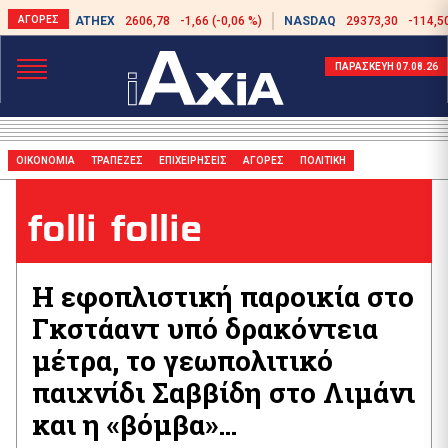
ATHEX
2606,78
-1,66 (-0,06 %)
NASDAQ
29373,30
-114,50
ΠΑΡΑΣΚΕΥΗ 07.08.26
ΟΙΚΟΝΟΜΙΑ
ΤΡΑΠΕΖΕΣ
ΕΠΙΧΕΙΡΗΣΕΙΣ
ΑΓΟΡΕΣ
ΠΟΛΙΤΙΚΗ
folli follie
Η εφοπλιστική παροικία στο
Γκστάαντ υπό δρακόντεια
μέτρα, το γεωπολιτικό
παιχνίδι Σαββίδη στο Λιμάνι
και η «βόμβα»