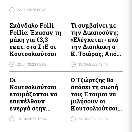
υπερχρεωμένης
εισηγμένης που προκαλεί
22/02/2026 00:42
ίλιγγο!
Σκάνδαλο Folli
Τι συμβαίνει με
Follie: Έχασαν τη
την Δικαιοσύνη;
μάχη για €3,3
«Ελέγχεται» από
εκατ. στο ΣτΕ οι
την Διαπλοκή ο
Κουτσολιούτσοι
Κ. Τσιάρας; Από
τις εξωθεσμικές
20/04/2023 09:08
19/04/2023 13:46
παρεμβάσεις
στον Τζανερίκο,
Οι
Ο Τζώρτζης θα
στην προσπάθεια
Κουτσολιούτσοι
σπάσει τη σιωπή
παραγραφής της
ετοιμάζονται να
του; Έτοιμοι να
Folli Follie και
επανέλθουν
μιλήσουν οι
το Γ’ Πολιτικό
ενεργά στην
Κουτσολιούτσοι,
τμήμα του
επιχειρηματική
τώρα που
Αρείου Πάγου!
18/04/2023 12:54
23/02/2023 12:36
ζωή του τόπου –
βλέπουν πως το
στα κοσμικά
σχέδιο για