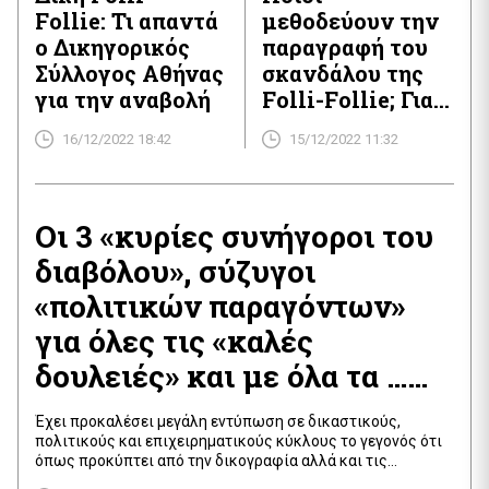
που υπήρξε ο
Follie: Τι απαντά
μεθοδεύουν την
κατευθυντήριος
ο Δικηγορικός
παραγραφή του
νους από το
Σύλλογος Αθήνας
σκανδάλου της
παρασκήνιο της
για την αναβολή
Folli-Follie; Γιατί
μεγάλης απάτης!
αδρανεί η
16/12/2022 18:42
15/12/2022 11:32
κυβέρνηση; Θα
παρέμβει ο
εισαγγελέας του
Οι 3 «κυρίες συνήγοροι του
Αρείου Πάγου;
Ποιοι πάνε να
διαβόλου», σύζυγοι
«καθαρίσουν»
«πολιτικών παραγόντων»
τους
για όλες τις «καλές
Κουτσολιούτσους
;
δουλειές» και με όλα τα …
μέσα!
Έχει προκαλέσει μεγάλη εντύπωση σε δικαστικούς,
πολιτικούς και επιχειρηματικούς κύκλους το γεγονός ότι
όπως προκύπτει από την δικογραφία αλλά και τις
καταθέσεις μαρτύρων που επιβεβαιώνονται από τις