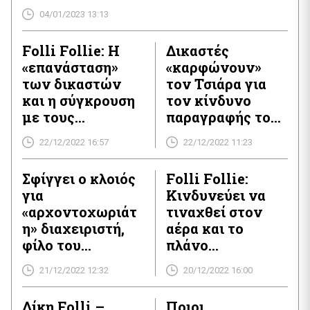
προσκομίζονται ντοκουμέντα – φωτιά για εμπλοκή
04/01/2023 13:13
προσώπων , που ως τώρα κινούνταν στο παρασκήνιο ,
αλλάζουν το σκηνικό στο σκάνδαλο της Folli Follie. Τα νέα
δεδομένα , ανατρέπουν εν πολλοίς τις μέχρι σήμερα
Folli Follie: Η
Δικαστές
συμβατότητες της πολύκροτης υπόθεσης […]
«επανάσταση»
«καρφώνουν»
των δικαστών
τον Τσιάρα για
και η σύγκρουση
τον κίνδυνο
με τους
παραγραφής του
δικηγόρους
σκανδάλου της
22/12/2022 16:57
22/12/2022 11:23
Folli Follie!
Σφίγγει ο κλοιός
Folli Follie:
για
Κινδυνεύει να
«αρχοντοχωριάτ
τιναχθεί στον
η» διαχειριστή,
αέρα και το
φίλο του
πλάνο
διαβόητου
εξυγίανσης
21/12/2022 12:32
20/12/2022 16:00
Τζώρτζη
Κουτσολιούτσου,
Δίκη Folli –
Ποιοι