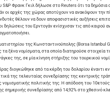
υ S&P Φρανκ Γκιλ δήλωσε στο Reuters ότι τα δημόσια 
εάν οι αρχές της χώρας αποτύχουν να ανακόψουν την π
νδυτές θέλουν να δουν αποφασιστικές αυξήσεις επιτ
ι δηλώσεις του Ερντογάν ενίσχυσαν τις από καιρού α
αγματοποιήσει.
ματιστηρίου της Κωνσταντινούπολης (Borsa Istanbul 
 τα ξένα νομίσματα, στα οποία διατηρούσε στοιχεία τ
γκες της, σε μία κίνηση στήριξης του τουρκικού νομ
ίρας διογκώθηκε από τα κέρδη του δολαρίου έναντι ε
τικά της τελευταίας συνεδρίασης της κεντρικής τράπ
ς νομισματικής πολιτικής της. Η απόδοση του 10ετού
ης σημερινής συνεδρίασης από 14,92% στο χθεσινό κλε