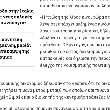
επίπεδα που ενεργοποιούν πωλήσεις
οδο στην Ιταλία
ς νέες εκλογές
«Η πτώση της λίρας είναι τώρα σ
το «ναυάγιο»
λένε ότι υπάρχει αυξημένος κίνδ
λόγω του τουρκικού ρίσκου», δήλω
«Αυξάνεται η ανάγκη για ένα σημα
Η αρνητική
πρόσθεσε. Ο Ερντογάν, που αυτοχ
μίευση, βαρίδι
ανάκαμψη της
μειωθεί το κόστος δανεισμού για 
ομίας
κατασκευές και δήλωσε την περασ
έλεγχο της νομισματικής πολιτική
ουρκικής οικονομίας δήλωσαν στο Reuters ότι το οικ
υζητήσει πιθανά μέτρα, μεταξύ των οποίων και πιθαν
έτ Σιμσέκ και ο διοικητής της κεντρικής τράπεζας Μ
ικής αξιολόγησης σήμαναν συναγερμό για τη νομισματ