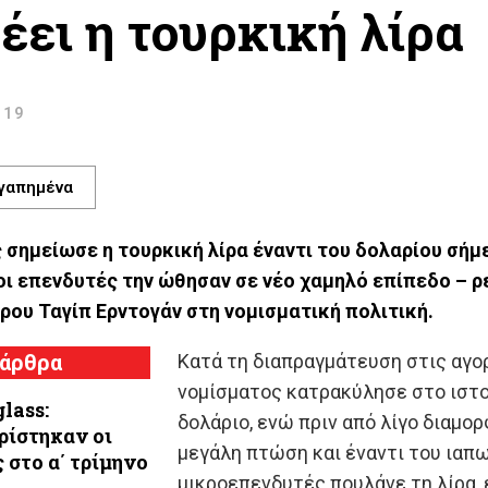
έει η τουρκική λίρα
:19
γαπημένα
σημείωσε η τουρκική λίρα έναντι του δολαρίου σήμε
οι επενδυτές την ώθησαν σε νέο χαμηλό επίπεδο – 
ρου Ταγίπ Ερντογάν στη νομισματική πολιτική.
 άρθρα
Κατά τη διαπραγμάτευση στις αγορ
νομίσματος κατρακύλησε στο ιστο
lass:
δολάριο, ενώ πριν από λίγο διαμο
ρίστηκαν οι
μεγάλη πτώση και έναντι του ιαπ
 στο α΄ τρίμηνο
μικροεπενδυτές πουλάνε τη λίρα, 