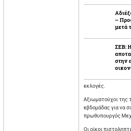
Αδιέξ
– Προ
μετά 
ΣΕΒ: 
αποτα
στην 
οικον
εκλογές.
Αξιωματούχοι της τ
εβδομάδας για να σ
πρωθυπουργός Μεχμ
Οι οίκοι πιστοληπτ