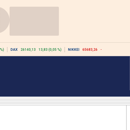
 %)
DAX
26140,13
13,83 (0,05 %)
NIKKEI
65683,26
-617,18 (-0,93 %)