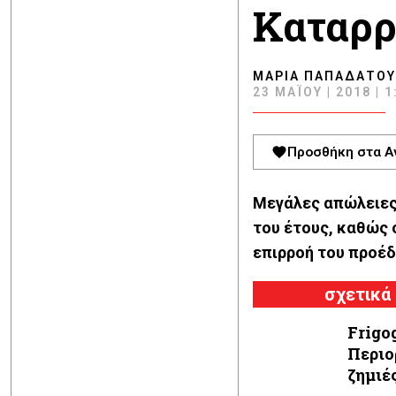
Καταρρ
ΜΑΡΊΑ ΠΑΠΑΔΆΤΟΥ
23 ΜΑΪ́ΟΥ | 2018 | 1
Προσθήκη στα Α
Μεγάλες απώλειες 
του έτους, καθώς 
επιρροή του προέδ
σχετικά
Frigog
Περιο
ζημιές