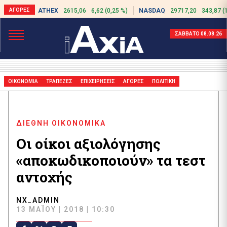
ATHEX
2615,06
6,62 (0,25 %)
NASDAQ
29717,20
343,87 (
ΣΑΒΒΑΤΟ 08.08.26
ΟΙΚΟΝΟΜΙΑ
ΤΡΑΠΕΖΕΣ
ΕΠΙΧΕΙΡΗΣΕΙΣ
ΑΓΟΡΕΣ
ΠΟΛΙΤΙΚΗ
ΔΙΕΘΝΗ ΟΙΚΟΝΟΜΙΚΑ
Οι οίκοι αξιολόγησης
«αποκωδικοποιούν» τα τεστ
αντοχής
NX_ADMIN
13 ΜΑΪ́ΟΥ | 2018 | 10:30