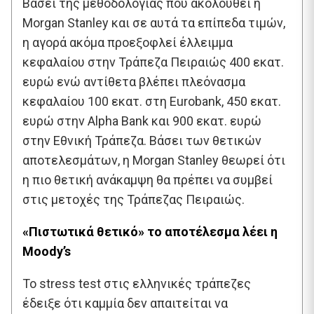
Βάσει της μεθοδολογίας που ακολουθεί η
Morgan Stanley και σε αυτά τα επίπεδα τιμών,
η αγορά ακόμα προεξοφλεί έλλειμμα
κεφαλαίου στην Τράπεζα Πειραιώς 400 εκατ.
ευρώ ενώ αντίθετα βλέπει πλεόνασμα
κεφαλαίου 100 εκατ. στη Eurobank, 450 εκατ.
ευρώ στην Αlpha Βank και 900 εκατ. ευρώ
στην Εθνική Τράπεζα. Βάσει των θετικών
αποτελεσμάτων, η Morgan Stanley θεωρεί ότι
η πιο θετική ανάκαμψη θα πρέπει να συμβεί
στις μετοχές της Τράπεζας Πειραιώς.
«Πιστωτικά θετικό» το αποτέλεσμα λέει η
Moody’s
Το stress test στις ελληνικές τράπεζες
έδειξε ότι καμμία δεν απαιτείται να