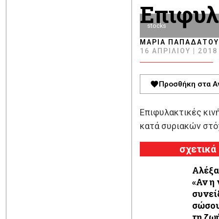
Επιφυλ
stocks
ΜΑΡΊΑ ΠΑΠΑΔΆΤΟΥ
16 ΑΠΡΙΛΊΟΥ | 2018 
Προσθήκη στα Α
Επιφυλακτικές κινή
κατά συριακών στό
σχετικά
Αλέξα
«Αν η
συνεί
σώσου
τη ζω