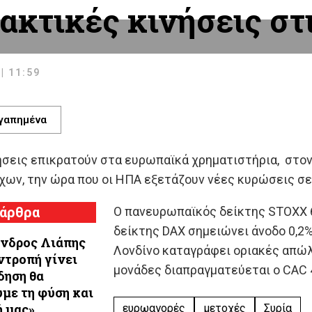
ακτικές κινήσεις στ
| 11:59
γαπημένα
σεις επικρατούν στα ευρωπαϊκά χρηματιστήρια, στον
χων, την ώρα που οι ΗΠΑ εξετάζουν νέες κυρώσεις σε
 άρθρα
O πανευρωπαϊκός δείκτης STOXX 
δείκτης DAX σημειώνει άνοδο 0,2%
νδρος Λιάπης
Λονδίνο καταγράφει οριακές απώλε
 ντροπή γίνει
μονάδες διαπραγματεύεται ο CAC 4
δηση θα
με τη φύση και
ή μας»
ευρωαγορές
μετοχές
Συρία