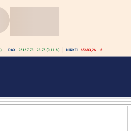
)
DAX
26167,78
28,75 (0,11 %)
NIKKEI
65683,26
-617,18 (-0,93 %)