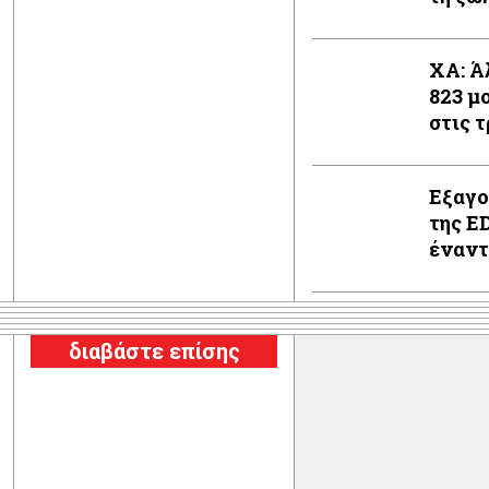
XA: Ά
823 μ
στις 
Εξαγο
της E
έναντι
διαβάστε επίσης