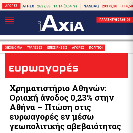
ATHEX
2622,58
14,14 (0,54 %)
NASDAQ
29373,30
-114,50
ΠΑΡΑΣΚΕΥΗ 07.08.26
ΟΙΚΟΝΟΜΙΑ
ΤΡΑΠΕΖΕΣ
ΕΠΙΧΕΙΡΗΣΕΙΣ
ΑΓΟΡΕΣ
ΠΟΛΙΤΙΚΗ
ευρωαγορές
Χρηματιστήριο Αθηνών:
Οριακή άνοδος 0,23% στην
Αθήνα – Πτώση στις
ευρωαγορές εν μέσω
γεωπολιτικής αβεβαιότητας