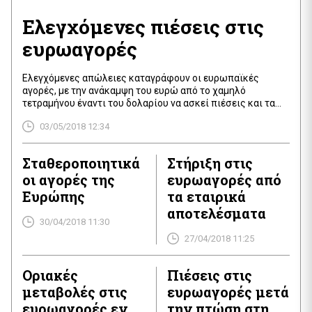
Ελεγχόμενες πιέσεις στις
ευρωαγορές
Ελεγχόμενες απώλειες καταγράφουν οι ευρωπαϊκές
αγορές, με την ανάκαμψη του ευρώ από το χαμηλό
τετραμήνου έναντι του δολαρίου να ασκεί πιέσεις και τα
εταιρικά αποτελέσματα να βρίσκονται στο επίκεντρο. Ο
03/05/2018 12:34
πανευρωπαϊκός δείκτης STOXX 600 σημείωσε πτώση
0,2%, ενώ μικρή πτώση κατέγραψαν ο γερμανικός DAX και
ο βρετανικός FTSE. Πτώση 2,6% σημείωνε η μετοχή της
Σταθεροποιητικά
Στήριξη στις
Adidas. […]
οι αγορές της
ευρωαγορές από
Ευρώπης
τα εταιρικά
αποτελέσματα
30/04/2018 11:30
27/04/2018 11:25
Οριακές
Πιέσεις στις
μεταβολές στις
ευρωαγορές μετά
ευρωαγορές εν
την πτώση στη