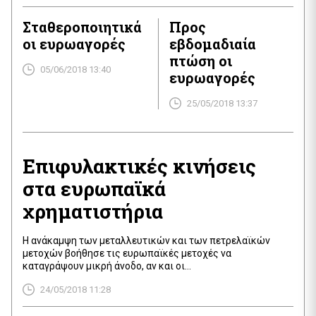
Σταθεροποιητικά
Προς
οι ευρωαγορές
εβδομαδιαία
πτώση οι
05/06/2018 13:40
ευρωαγορές
25/05/2018 13:37
Επιφυλακτικές κινήσεις
στα ευρωπαϊκά
χρηματιστήρια
Η ανάκαμψη των μεταλλευτικών και των πετρελαϊκών
μετοχών βοήθησε τις ευρωπαϊκές μετοχές να
καταγράψουν μικρή άνοδο, αν και οι
αυτοκινητοβιομηχανίες δέχονταν πιέσεις μετά την έναρξη
24/05/2018 11:28
έρευνας από τις ΗΠΑ για τις εισαγωγές αυτοκινήτων. Ο
πανευρωπαϊκός δείκτης STOXX 600 ενισχύθηκε κατά 0,1%,