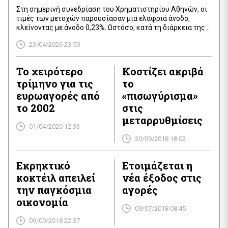
Στη σημερινή συνεδρίαση του Χρηματιστηρίου Αθηνών, οι
τιμές των μετοχών παρουσίασαν μια ελαφριά άνοδο,
κλείνοντας με άνοδο 0,23%. Ωστόσο, κατά τη διάρκεια της
ημέρας, η τάση ήταν κυρίως πτωτική, με αρκετές μετοχές
23/04/2026 23:50
να καταγράφουν απώλειες. Η συνολική αξία των
συναλλαγών στο Χρηματιστήριο Αθηνών έφτασε τα 200,18
εκατ. ευρώ, με 29.788.511 μετοχές να διακινούνται. Παρά τη
Το χειρότερο
Κοστίζει ακριβά
[…]
τρίμηνο για τις
το
ευρωαγορές από
«πισωγύρισμα»
το 2002
στις
μεταρρυθμίσεις
01/04/2020 12:33
30/09/2018 18:02
Εκρηκτικό
Ετοιμάζεται η
κοκτέιλ απειλεί
νέα έξοδος στις
την παγκόσμια
αγορές
οικονομία
09/07/2018 08:45
09/09/2018 22:37