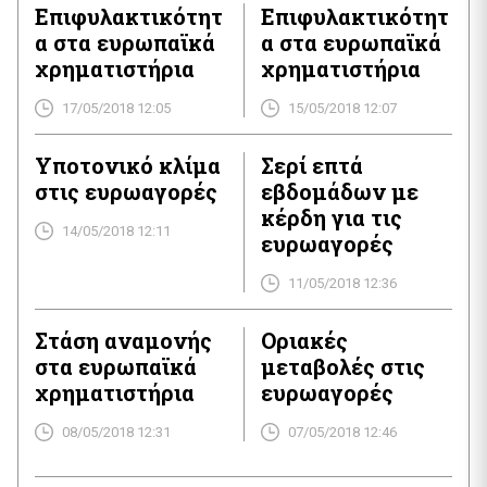
μετά από υποχώρηση άνω του 1% σε χαμηλό τριάμισι
Επιφυλακτικότητ
Επιφυλακτικότητ
μηνών στη χθεσινή συνεδρίαση καθώς […]
α στα ευρωπαϊκά
α στα ευρωπαϊκά
χρηματιστήρια
χρηματιστήρια
17/05/2018 12:05
15/05/2018 12:07
Υποτονικό κλίμα
Σερί επτά
στις ευρωαγορές
εβδομάδων με
κέρδη για τις
14/05/2018 12:11
ευρωαγορές
11/05/2018 12:36
Στάση αναμονής
Οριακές
στα ευρωπαϊκά
μεταβολές στις
χρηματιστήρια
ευρωαγορές
08/05/2018 12:31
07/05/2018 12:46