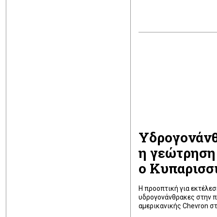
Υδρογονάνθρ
η γεώτρηση
ο Κυπαρισσ
Η προοπτική για εκτέλε
υδρογονάνθρακες στην πε
αμερικανικής Chevron στ
Andrew Deighan, Διευθυ