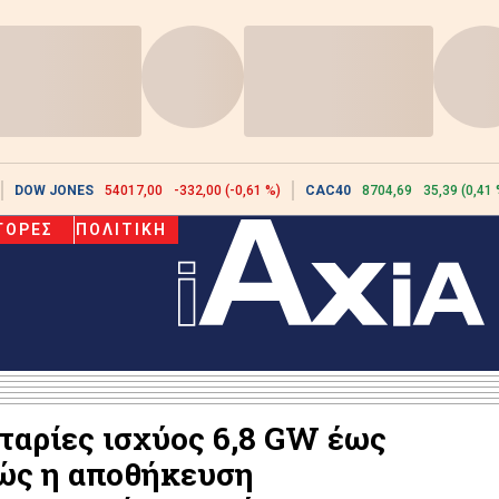
DOW JONES
54017,00
-332,00 (-0,61 %)
CAC40
8704,69
35,39 (0,41 
ΓΟΡΕΣ
ΠΟΛΙΤΙΚΗ
αρίες ισχύος 6,8 GW έως
Πώς η αποθήκευση