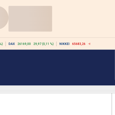
%)
DAX
26169,00
29,97 (0,11 %)
NIKKEI
65683,26
-617,18 (-0,93 %)