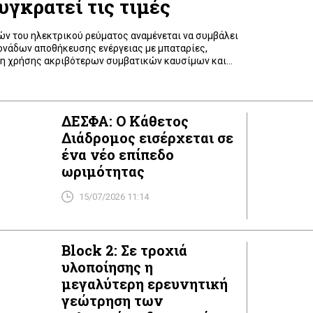
υγκρατεί τις τιμές
ών του ηλεκτρικού ρεύματος αναμένεται να συμβάλει
ονάδων αποθήκευσης ενέργειας με μπαταρίες,
κη χρήσης ακριβότερων συμβατικών καυσίμων και
ου 2026 η ισχύς των μπαταριών που είχαν ενταχθεί
ταν μηδενική. Σήμερα έχει φθάσει τα 630 μεγαβάτ,
ρνητικό χρονοδιάγραμμα, αναμένεται να πλησιάσει το
ΔΕΣΦΑ: Ο Κάθετος
Διάδρομος εισέρχεται σε
ένα νέο επίπεδο
ωριμότητας
15/07/2026 11:14
Block 2: Σε τροχιά
υλοποίησης η
μεγαλύτερη ερευνητική
γεώτρηση των