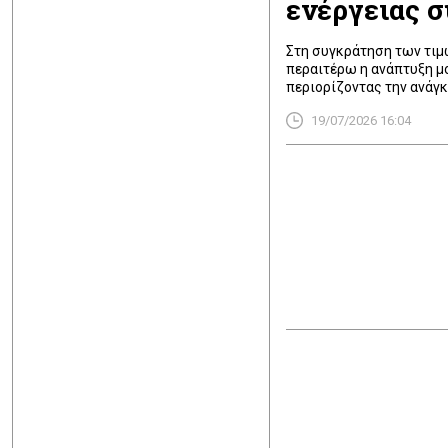
ενέργειας σ
Στη συγκράτηση των τιμ
περαιτέρω η ανάπτυξη μ
περιορίζοντας την ανάγ
εισαγωγών. Στις αρχές τ
19/07/2026 16:04
στο ηλεκτρικό σύστημα ή
ενώ, σύμφωνα με το κυβε
[…]