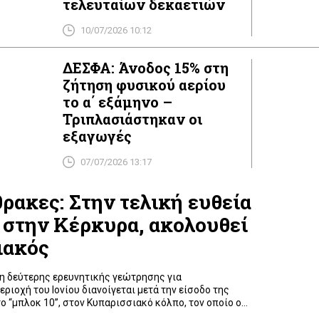
τελευταίων δεκαετιών
10/07/2026 10:12
ΔΕΣΦΑ: Άνοδος 15% στη
ζήτηση φυσικού αερίου
το α΄ εξάμηνο –
Τριπλασιάστηκαν οι
εξαγωγές
07/07/2026 13:17
ακες: Στην τελική ευθεία
 στην Κέρκυρα, ακολουθεί
ιακός
ση δεύτερης ερευνητικής γεώτρησης για
ριοχή του Ιονίου διανοίγεται μετά την είσοδο της
ο “μπλοκ 10”, στον Κυπαρισσιακό κόλπο, τον οποίο ο
ντής Ερευνών Μέσης Ανατολής και Βόρειας Αφρικής