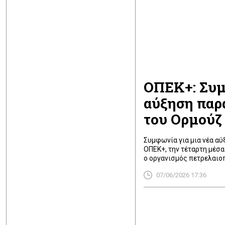
ΟΠΕΚ+: Συμ
αύξηση παρ
του Ορμούζ
Συμφωνία για μια νέα α
ΟΠΕΚ+, την τέταρτη μέσα
ο οργανισμός πετρελαι
με το Ιράν εξακολουθεί ν
07/06/2026 17:36
παραγωγή τους. Ο πόλεμο