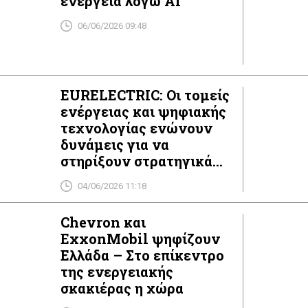
ενέργεια λόγω AI
06/06/2026 09:48
EURELECTRIC: Οι τομείς
ενέργειας και ψηφιακής
τεχνολογίας ενώνουν
δυνάμεις για να
στηρίξουν στρατηγικά
την ανάπτυξη data
04/06/2026 11:18
centers στην Ευρώπη
Chevron και
ExxonMobil ψηφίζουν
Ελλάδα – Στο επίκεντρο
της ενεργειακής
σκακιέρας η χώρα