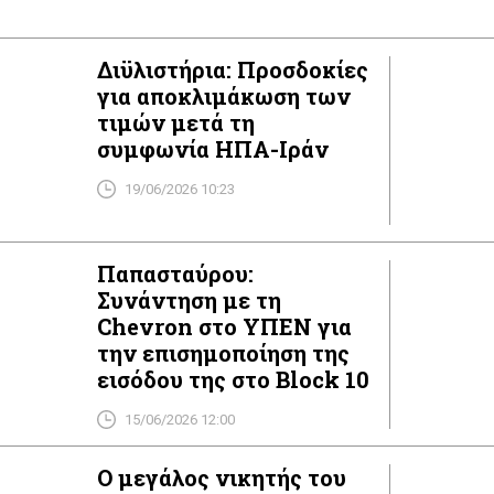
θνικής χαρακτήρισε ως περιοχή “ενδιαφέρουσα και
ώρα επίκεινται σημαντικές εξελίξεις στο “μπλοκ […]
Διϋλιστήρια: Προσδοκίες
για αποκλιμάκωση των
τιμών μετά τη
συμφωνία ΗΠΑ-Ιράν
19/06/2026 10:23
Παπασταύρου:
Συνάντηση με τη
Chevron στο ΥΠΕΝ για
την επισημοποίηση της
εισόδου της στο Block 10
15/06/2026 12:00
Ο μεγάλος νικητής του