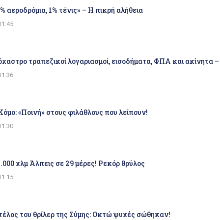
0% αεροδρόμια, 1% τένις» – Η πικρή αλήθεια
11:45
χαστρο τραπεζικοί λογαριασμοί, εισοδήματα, ΦΠΑ και ακίνητα –
11:36
Κόμο: «Ποινή» στους φιλάθλους που λείπουν!
11:30
2.000 χλμ Άλπεις σε 29 μέρες! Ρεκόρ θρύλος
11:15
τέλος του θρίλερ της Σύμης: Οκτώ ψυχές σώθηκαν!