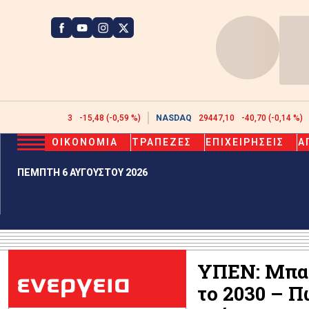
ATHEX
2608,43
-15,48 (-0,59 %)
NASDAQ
29447,10
-40,70 (-0,14 %)
ΟΙΚΟΝΟΜΙΑ
ΤΡΑΠΕΖΕΣ
ΕΠΙΧΕΙΡΗΣΕΙΣ
Α
ΠΕΜΠΤΗ 6 ΑΥΓΟΥΣΤΟΥ 2026
ΥΠΕΝ: Μπατ
ενεργεια
το 2030 – 