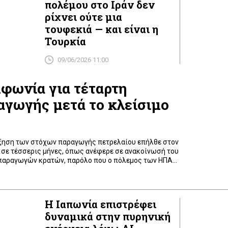
πολέμου στο Ιράν δεν
ρίχνει ούτε μια
τουφεκιά — και είναι η
Τουρκία
09/06/2026 11:00
φωνία για τέταρτη
αγωγής μετά το κλείσιμο
ύξηση των στόχων παραγωγής πετρελαίου επήλθε στον
 σε τέσσερις μήνες, όπως ανέφερε σε ανακοίνωσή του
οπαραγωγών κρατών, παρόλο που ο πόλεμος των ΗΠΑ
α εμποδίζει αρκετά μέλη του να αυξήσουν την
ς έχει περιορίσει τη ροή πετρελαίου μέσω […]
Η Ιαπωνία επιστρέφει
δυναμικά στην πυρηνική