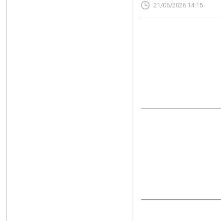
21/06/2026 14:15
της αμερικανικής πολυε
ανεξερεύνητη”. Την ίδια 