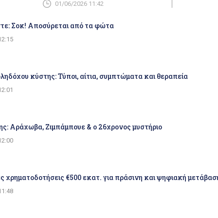
01/06/2026 11:42
τε: Σοκ! Αποσύρεται από τα φώτα
12:15
ηδόχου κύστης: Τύποι, αίτια, συμπτώματα και θεραπεία
12:01
ης: Αράχωβα, Ζιμπάμπουε & ο 26χρονος μυστήριο
12:00
ς χρηματοδοτήσεις €500 εκατ. για πράσινη και ψηφιακή μετάβα
11:48