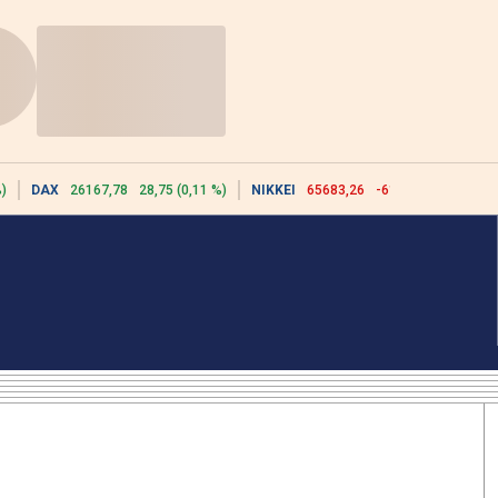
)
DAX
26167,78
28,75 (0,11 %)
NIKKEI
65683,26
-617,18 (-0,93 %)