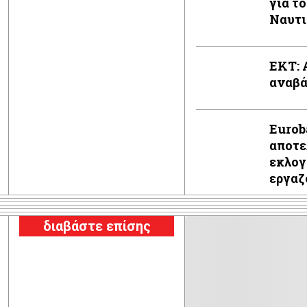
για τ
Ναυτι
ΕΚΤ: 
αναβά
Εurob
αποτε
εκλογ
εργα
διαβάστε επίσης