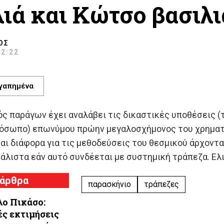
λιά και Κώτσο βασιλι
ΌΣ
 2:22
γαπημένα
 παράγων έχει αναλάβει τις δικαστικές υποθέσεις (το 
ρόσωπο) επωνύμου πρώην μεγαλοσχήμονος του χρηματ
αι διάφορα για τις μεθοδεύσεις του θεσμικού άρχοντα 
 μάλιστα εάν αυτό συνδέεται με συστημική τράπεζα. Ελ
 άρθρα
παρασκήνιο
τράπεζες
ο Πικάσο:
ς εκτιμήσεις