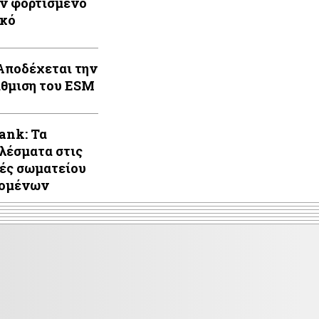
ον φορτισμένο
κό
Αποδέχεται την
θμιση του ESM
ank: Τα
λέσματα στις
ές σωματείου
ζομένων