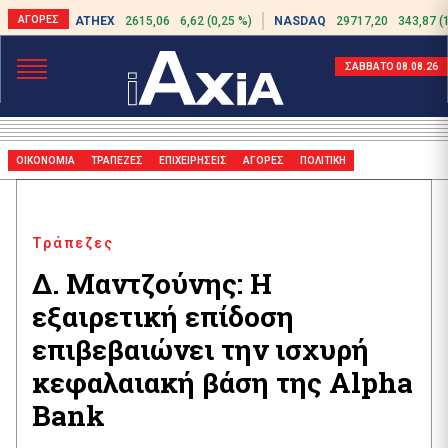
ATHEX
2615,06
6,62 (0,25 %)
NASDAQ
29717,20
343,87 (
ΣΑΒΒΑΤΟ 08.08.26
ΟΙΚΟΝΟΜΙΑ
ΤΡΑΠΕΖΕΣ
ΕΠΙΧΕΙΡΗΣΕΙΣ
ΑΓΟΡΕΣ
ΠΟΛΙΤΙΚΗ
Τράπεζες
Δ. Μαντζούνης: Η
εξαιρετική επίδοση
επιβεβαιώνει την ισχυρή
κεφαλαιακή βάση της Alpha
Bank