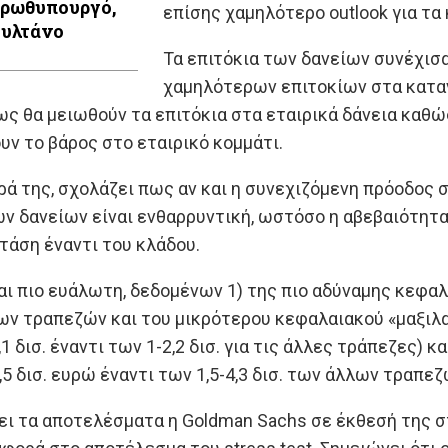
πρωθυπουργό,
επίσης χαμηλότερο outlook για τα
ουλτάνο
Τα επιτόκια των δανείων συνέχισα
χαμηλότερων επιτοκίων στα καταν
ως θα μειωθούν τα επιτόκια στα εταιρικά δάνεια καθ
υν το βάρος στο εταιρικό κομμάτι.
ευρά της, σχολάζει πως αν και η συνεχιζόμενη πρόοδ
 δανείων είναι ενθαρρυντική, ωστόσο η αβεβαιότητα 
τάση έναντι του κλάδου.
ι πιο ευάλωτη, δεδομένων 1) της πιο αδύναμης κεφαλα
λων τραπεζών και του μικρότερου κεφαλαιακού «μαξι
,1 δισ. έναντι των 1-2,2 δισ. για τις άλλες τράπεζες) 
,5 δισ. ευρώ έναντι των 1,5-4,3 δισ. των άλλων τραπεζ
ι τα αποτελέσματα η Goldman Sachs σε έκθεσή της στη