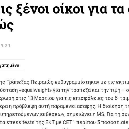
ς ξένοι οίκοι για τ
ώς
 9:31
γαπημένα
ς Τράπεζας Πειραιώς ευθυγραμμίστηκαν με τις εκτιμήσ
σύσταση «equalweight» για την τράπεζα και την τιμή –
έρωση στις 13 Μαρτίου για τις επισφάλειες του δ’ τρ
ρα η πρόβλεψη αυτή παραμένει ασαφής. Η διοίκηση τ
υπηρετούμενων εκθέσεων, σημειώνει η MS. Για τη συνέ
τα stress tests της ΕΚΤ με CET1 περίπου 5 ποσοστιαίες