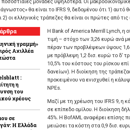
ποσοστιαίες μονάδες υψηλότερα. Οι μακροοικονομικές
«άγνωστος» θα είναι το IFRS 9, δεδομένου ότι 1) αυτό 
ι 2) οι ελληνικές τράπεζες θα είναι οι πρώτες από τι
 άρθρα
Η Bank of America Merrill Lynch, η
τιμή – στόχο των 3,26 ευρώ ανά μ
ληνική γραμμή»
πέραν των προβλέψεων ύψους 1,6 δ
ειρός Aχιλλέα
με πρόβλεψη 1,2 δισ. ευρώ το δ’ τ
κώστα
10,5% του κόστους του ρίσκου επί
δανείων). Η διοίκηση της τράπεζ
lsblatt :
προκειμένου να ενισχυθεί η κάλυψ
ίτητη η
NPEs.
υνση του
ικού χρέους
Μαζί με τη χρέωση του IFRS 9, η 
σε επίπεδο ομίλου. Η διοίκηση δή
45%. Η BofAML αναφέρει επίσης π
ου σε
γάν: Η Ελλάδα
μειώσει τα κόστη στα 0,9 δισ. ευρ