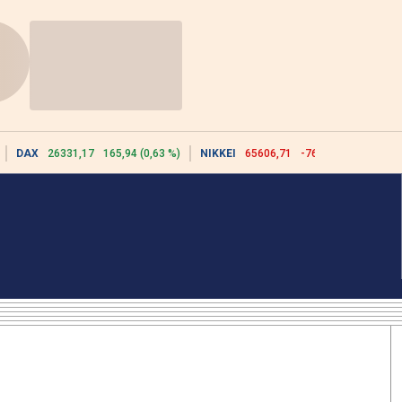
DAX
26331,17
165,94 (0,63 %)
NIKKEI
65606,71
-76,55 (-0,12 %)