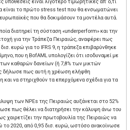
 υποθέσεις είναι λιγότερο τιμωρητικές απ’ ό,τι
θα είναι το πρώτο stress test που θα ενσωματώνει
ς ευρωπαϊκές που θα δοκιμάσουν τα μοντέλα αυτά.
 οποία διατηρεί τη σύσταση «underperform» και την
ετοχή για την Τράπεζα Πειραιώς, αναφέρει πως
ισ. ευρώ για το IFRS 9, η τράπεζα επιβαρύνθηκε
ρίμηνο, που η BofAML υπολογίζει ότι ισοδυναμεί με
 των καθαρών δανείων (ή 7,8% των μικτών
ας δήλωσε πως αυτή η χρέωση ελήφθη
η και να στηριχθούν τα επερχόμενα σχέδια για τα
κάλυψη των NPEs της Πειραιώς αυξάνεται στο 52%
λωσε πως θέλει να διατηρήσει την κάλυψη άνω του
ως χαιρετίζει την πρωτοβουλία της Πειραιώς να
ώ το 2020, από 0,95 δισ. ευρώ, ωστόσο ανακοίνωσε