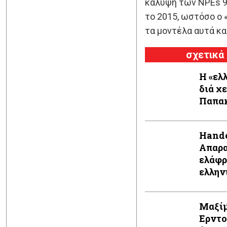
κάλυψη των NPEs 9 
το 2015, ωστόσο ο 
τα μοντέλα αυτά κα
σχετικά
Η «ελ
διά χ
Παπα
Hande
Απαρα
ελάφρ
ελλην
Μαξίμ
Ερντο