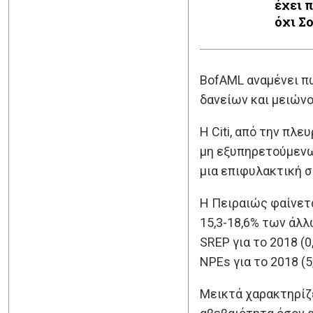
έχει 
όχι Σ
BofAML αναμένει π
δανείων και μειώνο
Η Citi, από την πλ
μη εξυπηρετούμενων
μια επιφυλακτική σ
Η Πειραιώς φαίνετα
15,3-18,6% των άλ
SREP για το 2018 (0
NPEs για το 2018 (5
Μεικτά χαρακτηρίζε