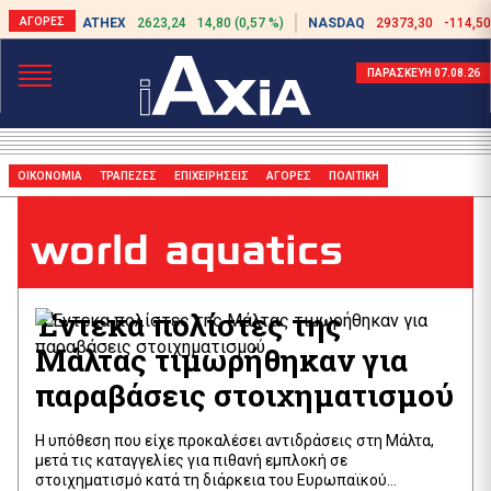
ATHEX
2623,24
14,80 (0,57 %)
NASDAQ
29373,30
-114,50
ΠΑΡΑΣΚΕΥΗ 07.08.26
ΟΙΚΟΝΟΜΙΑ
ΤΡΑΠΕΖΕΣ
ΕΠΙΧΕΙΡΗΣΕΙΣ
ΑΓΟΡΕΣ
ΠΟΛΙΤΙΚΗ
world aquatics
Έντεκα πολίστες της
Μάλτας τιμωρήθηκαν για
παραβάσεις στοιχηματισμού
Η υπόθεση που είχε προκαλέσει αντιδράσεις στη Μάλτα,
μετά τις καταγγελίες για πιθανή εμπλοκή σε
στοιχηματισμό κατά τη διάρκεια του Ευρωπαϊκού