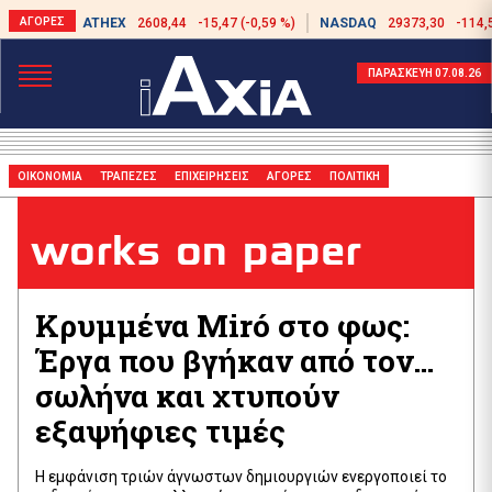
ATHEX
2608,44
-15,47 (-0,59 %)
NASDAQ
29373,30
-114,
ΠΑΡΑΣΚΕΥΗ 07.08.26
ΟΙΚΟΝΟΜΙΑ
ΤΡΑΠΕΖΕΣ
ΕΠΙΧΕΙΡΗΣΕΙΣ
ΑΓΟΡΕΣ
ΠΟΛΙΤΙΚΗ
works on paper
Κρυμμένα Miró στο φως:
Έργα που βγήκαν από τον…
σωλήνα και χτυπούν
εξαψήφιες τιμές
Η εμφάνιση τριών άγνωστων δημιουργιών ενεργοποιεί το