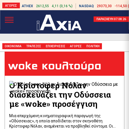
ATHEX
2612,55
4,11 (0,16 %)
NASDAQ
29373,30
-114,50 
ΠΑΡΑΣΚΕΥΗ 07.08.26
ΟΙΚΟΝΟΜΙΑ
ΤΡΑΠΕΖΕΣ
ΕΠΙΧΕΙΡΗΣΕΙΣ
ΑΓΟΡΕΣ
ΠΟΛΙΤΙΚΗ
woke κουλτούρα
Ο Κρίστοφερ Νόλαν
διασκευάζει την Οδύσσεια
με «woke» προσέγγιση
Μια επερχόμενη κινηματογραφική παραγωγή της
«Οδύσσειας», η οποία αποδίδεται στον σκηνοθέτη
Κρίστοφερ Νόλαν, αναμένεται να προβληθεί σύντομα. Οι