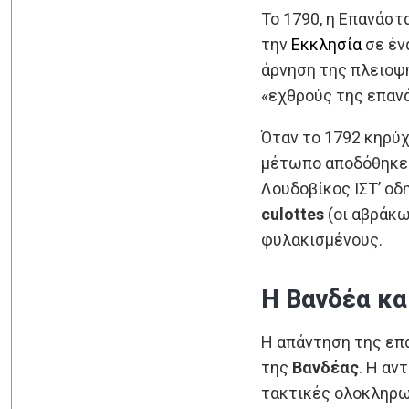
Το 1790, η Επανάστ
την
Εκκλησία
σε έν
άρνηση της πλειοψ
«εχθρούς της επαν
Όταν το 1792 κηρύχ
μέτωπο αποδόθηκε σ
Λουδοβίκος ΙΣΤ’ οδ
culottes
(οι αβράκω
φυλακισμένους.
Η Βανδέα κα
Η απάντηση της επα
της
Βανδέας
. Η αν
τακτικές ολοκληρ