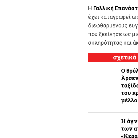
Η
Γαλλική Επανάσ
έχει καταγραφεί ω
διεφθαρμένους ευγε
που ξεκίνησε ως μι
σκληρότητας και ά
σχετικά
Ο θρύ
Άρσεν
ταξίδ
του χ
μέλλο
εφιάλ
έκανε
Η άγν
πως ή
των α
«Κερα