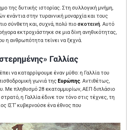
μο της δυτικής ιστορίας. Στη συλλογική μνήμη,
 ενάντια στην τυραννική μοναρχία και τους
ιο σύνθετη και, συχνά, πολύ πιο
σκοτεινή
. Αυτό
ρήγορα εκτροχιάστηκε σε μια δίνη ανηθικότητας,
υ η ανθρωπότητα τείνει να ξεχνά.
στερημένης» Γαλλίας
έπει να καταρρίψουμε έναν μύθο: η Γαλλία του
οπισθοδρομική γωνιά της
Ευρώπης
. Αντιθέτως,
υ. Με πληθυσμό 28 εκατομμυρίων, ΑΕΠ διπλάσιο
στρατό, η Γαλλία έδινε τον τόνο στις τέχνες, τη
κος ΙΣΤ’ κυβερνούσε ένα έθνος που