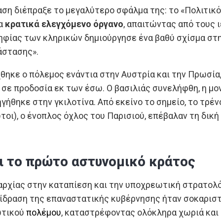
αση διέπραξε το μεγαλύτερο σφάλμα της: το «Πολιτικ
α
κρατικά ελεγχόμενο όργανο
, απαιτώντας από τους ι
ηφίας των κληρικών δημιούργησε ένα βαθύ σχίσμα στη
άστασης».
θηκε ο πόλεμος ενάντια στην Αυστρία και την Πρωσία,
ε προδοσία εκ των έσω. Ο βασιλιάς συνελήφθη, η μον
ηγήθηκε στην γκιλοτίνα. Από εκείνο το σημείο, το τρέ
τοι), ο ένοπλος όχλος του Παρισιού, επέβαλαν τη δικ
ι το πρώτο αστυνομικό κράτος
ρχίας στην καταπίεση και την υποχρεωτική στρατολό
τίδραση της επαναστατικής κυβέρνησης ήταν σοκαρισ
ωτικού
πολέμου
, καταστρέφοντας ολόκληρα χωριά και