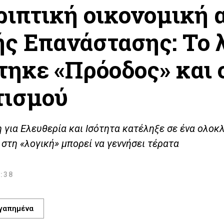
ριπτική οικονομική 
ής Επανάστασης: Το 
τηκε «Πρόοδος» και ο
τισμού
 για Ελευθερία και Ισότητα κατέληξε σε ένα ολοκ
 στη «λογική» μπορεί να γεννήσει τέρατα
1:38
γαπημένα