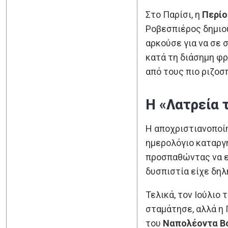
Στο Παρίσι, η
Περίο
Ροβεσπιέρος δημιο
αρκούσε για να σε 
κατά τη διάσημη φρ
από τους πιο ριζο
Η «Λατρεία 
Η αποχριστιανοποίη
ημερολόγιο καταργή
προσπαθώντας να ελ
δυσπιστία είχε δηλ
Τελικά, τον Ιούλιο
σταμάτησε, αλλά η 
του
Ναπολέοντα Β