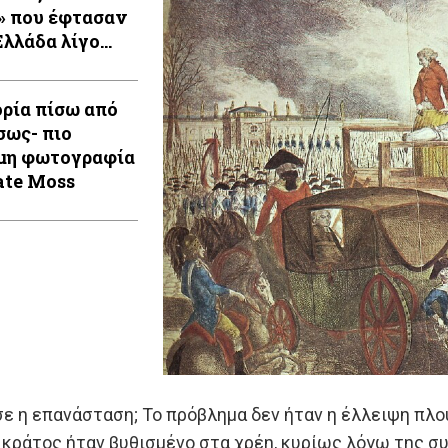
» που έφτασαν
Ελλάδα λίγο
τους
νικούς
ορία πίσω από
μους
σως- πιο
μη φωτογραφία
ate Moss
σε η επανάσταση; Το πρόβλημα δεν ήταν η έλλειψη πλο
 κράτος ήταν βυθισμένο στα χρέη, κυρίως λόγω της σ