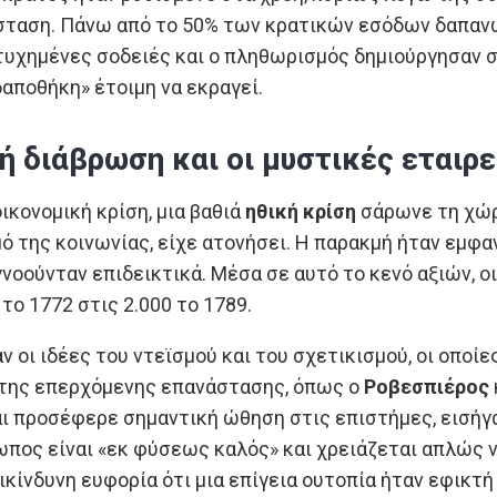
ταση. Πάνω από το 50% των κρατικών εσόδων δαπανών
χημένες σοδειές και ο πληθωρισμός δημιούργησαν στ
δαποθήκη» έτοιμη να εκραγεί.
ή διάβρωση και οι μυστικές εταιρε
ικονομική κρίση, μια βαθιά
ηθική κρίση
σάρωνε τη χώρ
ό της κοινωνίας, είχε ατονήσει. Η παρακμή ήταν εμφαν
νοούνταν επιδεικτικά. Μέσα σε αυτό το κενό αξιών, ο
το 1772 στις 2.000 το 1789.
ν οι ιδέες του ντεϊσμού και του σχετικισμού, οι οπο
 της επερχόμενης επανάστασης, όπως ο
Ροβεσπιέρος
ι προσέφερε σημαντική ώθηση στις επιστήμες, εισήγαγ
πος είναι «εκ φύσεως καλός» και χρειάζεται απλώς ν
ικίνδυνη ευφορία ότι μια επίγεια ουτοπία ήταν εφικτή