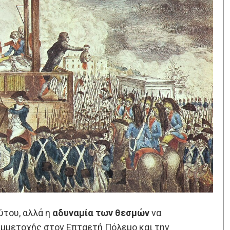
ύτου, αλλά η
αδυναμία των θεσμών
να
υμμετοχής στον Επταετή Πόλεμο και την