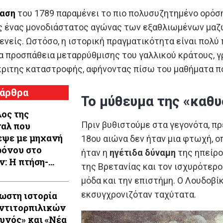
ταση
του 1789 παραμένει το πιο πολυσυζητημένο ορόση
ς ένας μονοδιάστατος αγώνας των εξαθλιωμένων μαζών
νείς. Ωστόσο, η ιστορική πραγματικότητα είναι πολύ π
α προσπάθεια μεταρρύθμισης του γαλλικού κράτους, γ
κριτης καταστροφής, αφήνοντας πίσω του μαθήματα πο
 άρθρα
Το μύθευμα της «καθυ
λος της
Πριν βυθιστούμε στα γεγονότα, πρ
αλ που
εψε με μηχανή
18ου αιώνα δεν ήταν μια φτωχή, 
ρόνου στο
ήταν η
ηγέτιδα δύναμη
της ηπείρο
ν: Η πτήση-
της Βρετανίας και τον ισχυρότερο 
της που τον
μόδα και την επιστήμη. Ο Λουδοβί
 να πιστέψει
εκσυγχρονιζόταν ταχύτατα.
ωστη ιστορία
ταν νεκρός
ντιτορπιλικών
υνός» και «Νέα