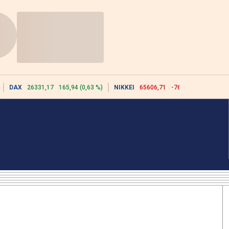
DAX
26331,17
165,94 (0,63 %)
NIKKEI
65606,71
-76,55 (-0,12 %)