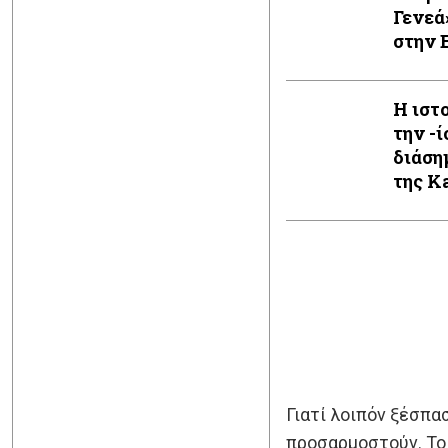
Γενεά
στην 
πριν 
Βαλκα
Η ιστ
Πολέ
την -ί
διάση
της K
Γιατί λοιπόν ξέσπα
προσαρμοστούν. Το