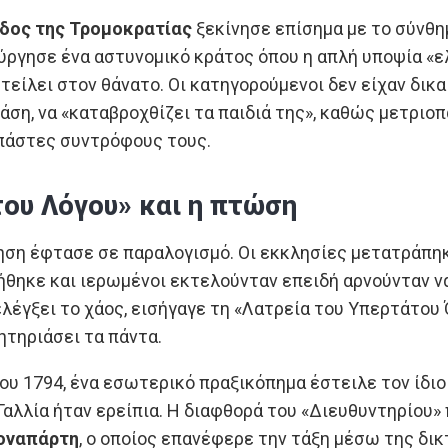
δος της Τρομοκρατίας
ξεκίνησε επίσημα με το σύνθημ
ύργησε ένα αστυνομικό κράτος όπου η απλή υποψία «ε
στείλει στον θάνατο. Οι κατηγορούμενοι δεν είχαν δικ
άση, να «καταβροχθίζει τα παιδιά της», καθώς μετρι
σπάστες συντρόφους τους.
του Λόγου» και η πτώση
ση έφτασε σε παραλογισμό. Οι εκκλησίες μετατράπηκα
θηκε και ιερωμένοι εκτελούνταν επειδή αρνούνταν ν
έγξει το χάος, εισήγαγε τη «Λατρεία του Υπερτάτου Ό
ητηριάσει τα πάντα.
 του 1794, ένα εσωτερικό πραξικόπημα έστειλε τον ίδι
Γαλλία ήταν ερείπια. Η διαφθορά του «Διευθυντηρίου»
οναπάρτη
, ο οποίος επανέφερε την τάξη μέσω της δι