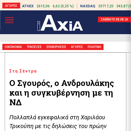
ATHEX
2615,06
6,62 (0,25 %)
NASDAQ
29717,20
343,87 (
ΣΑΒΒΑΤΟ 08.08.26
ΟΙΚΟΝΟΜΙΑ
ΤΡΑΠΕΖΕΣ
ΕΠΙΧΕΙΡΗΣΕΙΣ
ΑΓΟΡΕΣ
ΠΟΛΙΤΙΚΗ
Στη Σέντρα
Ο Σγουρός, ο Ανδρουλάκης
και η συγκυβέρνηση με τη
ΝΔ
Πολλαπλά εγκεφαλικά στη Χαριλάου
Τρικούπη με τις δηλώσεις του πρώην