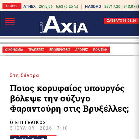
ATHEX
2615,06
6,62 (0,25 %)
NASDAQ
29717,20
343,87 (
ΣΑΒΒΑΤΟ 08.08.26
ΟΙΚΟΝΟΜΙΑ
ΤΡΑΠΕΖΕΣ
ΕΠΙΧΕΙΡΗΣΕΙΣ
ΑΓΟΡΕΣ
ΠΟΛΙΤΙΚΗ
Στη Σέντρα
Ποιος κορυφαίος υπουργός
βόλεψε την σύζυγο
Φαραντούρη στις Βρυξέλλες;
Ο ΕΠΙΤΕΛΙΚΌΣ
5 ΙΟΥΛΊΟΥ | 2026 | 7:10