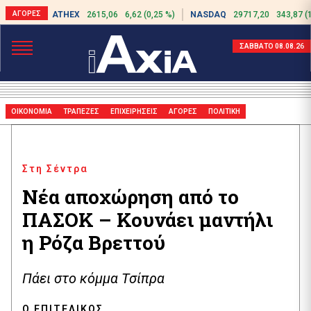
ATHEX
2615,06
6,62 (0,25 %)
NASDAQ
29717,20
343,87 (
ΣΑΒΒΑΤΟ 08.08.26
ΟΙΚΟΝΟΜΙΑ
ΤΡΑΠΕΖΕΣ
ΕΠΙΧΕΙΡΗΣΕΙΣ
ΑΓΟΡΕΣ
ΠΟΛΙΤΙΚΗ
Στη Σέντρα
Νέα αποχώρηση από το
ΠΑΣΟΚ – Κουνάει μαντήλι
η Ρόζα Βρεττού
Πάει στο κόμμα Τσίπρα
Ο ΕΠΙΤΕΛΙΚΌΣ